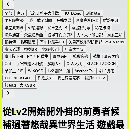
全部
官方
我的走格子大作戰
HOTDZero
劍姬紀事
平凡職業RS
我，成了財閥
狂賭之淵
惡魔高校D×D
鮮艷軍團
藥屋異聞錄
幻想連線
女王之刃LB
漫畫旅行家
影之破壞
蜘蛛迷宮
朵龍幻想曲
彼得守貞之道2
天下太平旅日記
魔女工坊
銀英傳
黎明破曉
哥布林殺手EH
美男高校地球防衛部 Love Macho
魔法老師
轉剣BR
小邪神混沌
星塵大冒險
魔王陛下RETRY！ R 重生
魔物娘FL
監獄夜逃
英雄王勇武之路
GoT
宇宙戰艦大和號
解繩大師
新人大叔
BLACK LAGOON
星光王子煌
WIXOSS
Lv2 翻轉一躍
Another Tail
桃子男孩
THE NEW GATE
烈焰之刃
異世界農家夢
輪迴BLOOM
骸骨騎士大人SBR
從Lv2開始開外掛的前勇者候
補過著悠哉異世界生活 遊戲最