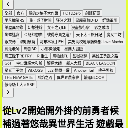
全部
官方
我的走格子大作戰
HOTDZero
劍姬紀事
平凡職業RS
我，成了財閥
狂賭之淵
惡魔高校D×D
鮮艷軍團
藥屋異聞錄
幻想連線
女王之刃LB
漫畫旅行家
影之破壞
蜘蛛迷宮
朵龍幻想曲
彼得守貞之道2
天下太平旅日記
魔女工坊
銀英傳
黎明破曉
哥布林殺手EH
美男高校地球防衛部 Love Macho
魔法老師
轉剣BR
小邪神混沌
星塵大冒險
魔王陛下RETRY！ R 重生
魔物娘FL
監獄夜逃
英雄王勇武之路
GoT
宇宙戰艦大和號
解繩大師
新人大叔
BLACK LAGOON
星光王子煌
WIXOSS
Lv2 翻轉一躍
Another Tail
桃子男孩
THE NEW GATE
烈焰之刃
異世界農家夢
輪迴BLOOM
骸骨騎士大人SBR
從Lv2開始開外掛的前勇者候
補過著悠哉異世界生活 遊戲最