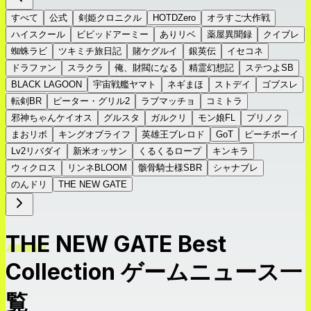
すべて
公式
剣姫クロニクル
HOTDZero
オラすご大作戦
ハイスクール
ビビッドアーミー
ありリベ
薬屋異聞録
クイブレ
蜘蛛ラビ
ツキミチ旅日記
賭ケグルイ
銀英伝
イセコネ
ドラファン
スラクラ
俺、財閥になる
精霊幻想記
ステつよSB
BLACK LAGOON
宇宙戦艦ヤマト
ネギまほ
ストデイ
ゴブスレ
転剣BR
ピーター・グリル2
ラブマッチョ
コミトラ
邪神ちゃんケイオス
グルスタ
ガルクリ
モン娘FL
プリノク
まおリボ
キングオブライフ
英雄王ブレロド
GoT
ピーチボーイ
Lv2リバダイ
新米オッサン
くるくるロープ
キンキラ
ウィクロス
リンネBLOOM
骸骨騎士様SBR
シャナブレ
のんドリ
THE NEW GATE
THE NEW GATE Best
Collection ゲームニュース一
覧