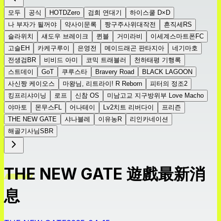
모두
공식
HOTDZero
검희 연대기
하이스쿨 D×D
나 부자가 될꺼야
약사이문록
짱구주사위대작전
흔직세RS
슬라위치
섀도우 브레이크
퀸블
거미라비
이세계스마트폰FC
고슬EH
카케구루이
은영전
메이드래곤 판타지아
네기마호
전생검BR
비비드 아미
코믹 트래블러
천하태평 기행록
스트데이
GoT
쿠루스타
Bravery Road
BLACK LAGOON
사신짱 케이오스
마왕님, 리트라이! R Reborn
피터의 정조2
킹프리샤이닝
로프
신참 OS
미남고교 지구방위부 Love Macho
야마토
몬무스FL
어나테이
Lv2치트 리버다이
프리즌
THE NEW GATE
샤나블레
이유농R
리인카네이션
해골기사님SBR
THE NEW GATE 遊戲最新消
息