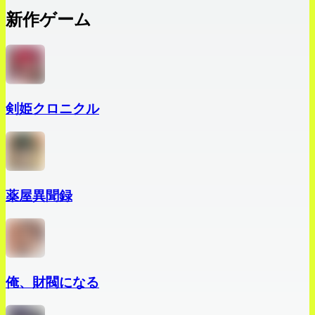
新作ゲーム
剣姫クロニクル
薬屋異聞録
俺、財閥になる