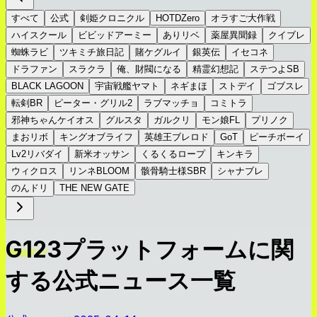
すべて
公式
剣姫クロニクル
HOTDZero
オラすご大作戦
ハイスクール
ビビッドアーミー
ありリベ
薬屋異聞録
クイブレ
蜘蛛ラビ
ツキミチ旅日記
賭ケグルイ
銀英伝
イセコネ
ドラファン
スラクラ
俺、財閥になる
精霊幻想記
ステつよSB
BLACK LAGOON
宇宙戦艦ヤマト
ネギまほ
ストデイ
ゴブスレ
転剣BR
ピーター・グリル2
ラブマッチョ
コミトラ
邪神ちゃんケイオス
グルスタ
ガルクリ
モン娘FL
プリノク
まおリボ
キングオブライフ
英雄王ブレロド
GoT
ピーチボーイ
Lv2リバダイ
新米オッサン
くるくるロープ
キンキラ
ウィクロス
リンネBLOOM
骸骨騎士様SBR
シャナブレ
のんドリ
THE NEW GATE
G123プラットフォームに関
する公式ニュース一覧