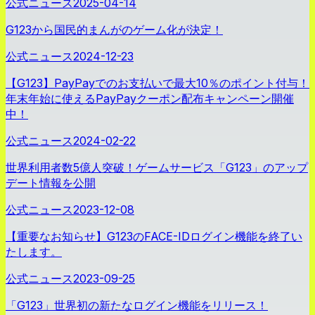
公式ニュース
2025-04-14
G123から国民的まんがのゲーム化が決定！
公式ニュース
2024-12-23
【G123】PayPayでのお支払いで最大10％のポイント付与！
年末年始に使えるPayPayクーポン配布キャンペーン開催
中！
公式ニュース
2024-02-22
世界利用者数5億人突破！ゲームサービス「G123」のアップ
デート情報を公開
公式ニュース
2023-12-08
【重要なお知らせ】G123のFACE-IDログイン機能を終了い
たします。
公式ニュース
2023-09-25
「G123」世界初の新たなログイン機能をリリース！