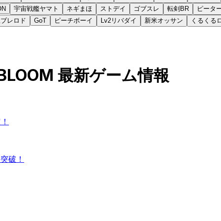
ON
宇宙戦艦ヤマト
ネギまほ
ストデイ
ゴブスレ
転剣BR
ピータ
王ブレロド
GoT
ピーチボーイ
Lv2リバダイ
新米オッサン
くるくる
LOOM 最新ゲーム情報
定！
件突破！