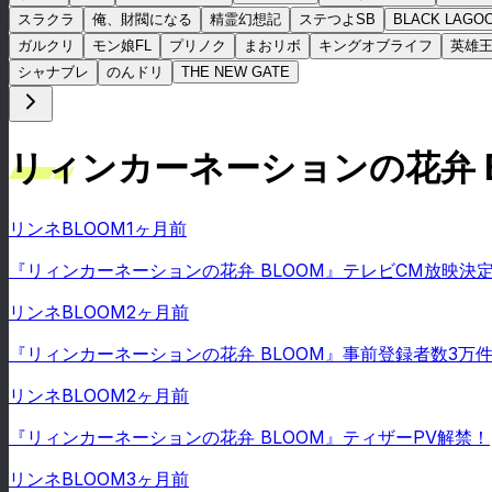
スラクラ
俺、財閥になる
精霊幻想記
ステつよSB
BLACK LAGO
ガルクリ
モン娘FL
プリノク
まおリボ
キングオブライフ
英雄
シャナブレ
のんドリ
THE NEW GATE
リィンカーネーションの花弁 B
リンネBLOOM
1ヶ月前
『リィンカーネーションの花弁 BLOOM』テレビCM放映決
リンネBLOOM
2ヶ月前
『リィンカーネーションの花弁 BLOOM』事前登録者数3万
リンネBLOOM
2ヶ月前
『リィンカーネーションの花弁 BLOOM』ティザーPV解禁！
リンネBLOOM
3ヶ月前