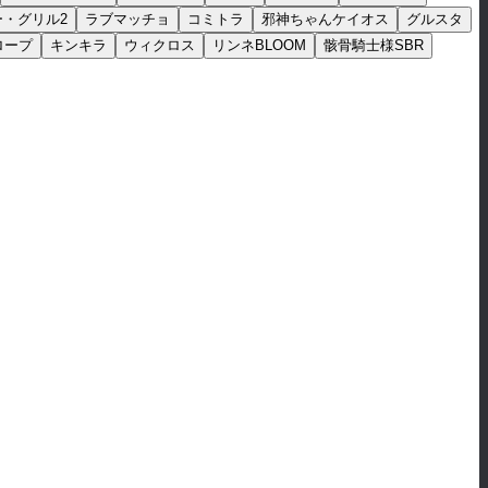
ー・グリル2
ラブマッチョ
コミトラ
邪神ちゃんケイオス
グルスタ
ロープ
キンキラ
ウィクロス
リンネBLOOM
骸骨騎士様SBR