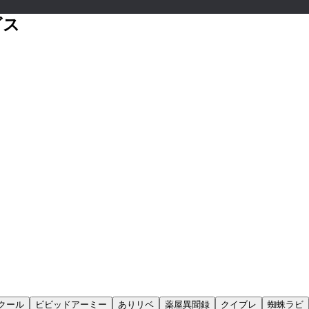
ビス
クール
ビビッドアーミー
ありリベ
薬屋異聞録
クイブレ
蜘蛛ラビ