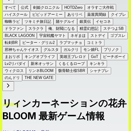
すべて
公式
剣姫クロニクル
HOTDZero
オラすご大作戦
ハイスクール
ビビッドアーミー
ありリベ
薬屋異聞録
クイブレ
蜘蛛ラビ
ツキミチ旅日記
賭ケグルイ
銀英伝
イセコネ
ドラファン
スラクラ
俺、財閥になる
精霊幻想記
ステつよSB
BLACK LAGOON
宇宙戦艦ヤマト
ネギまほ
ストデイ
ゴブスレ
転剣BR
ピーター・グリル2
ラブマッチョ
コミトラ
邪神ちゃんケイオス
グルスタ
ガルクリ
モン娘FL
プリノク
まおリボ
キングオブライフ
英雄王ブレロド
GoT
ピーチボーイ
Lv2リバダイ
新米オッサン
くるくるロープ
キンキラ
ウィクロス
リンネBLOOM
骸骨騎士様SBR
シャナブレ
のんドリ
THE NEW GATE
リィンカーネーションの花弁
BLOOM 最新ゲーム情報