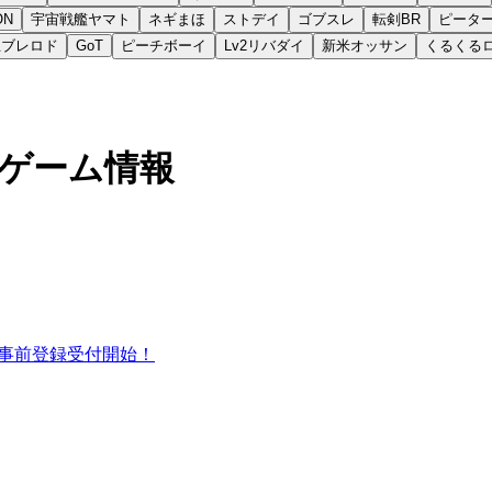
ON
宇宙戦艦ヤマト
ネギまほ
ストデイ
ゴブスレ
転剣BR
ピータ
王ブレロド
GoT
ピーチボーイ
Lv2リバダイ
新米オッサン
くるくる
新ゲーム情報
事前登録受付開始！