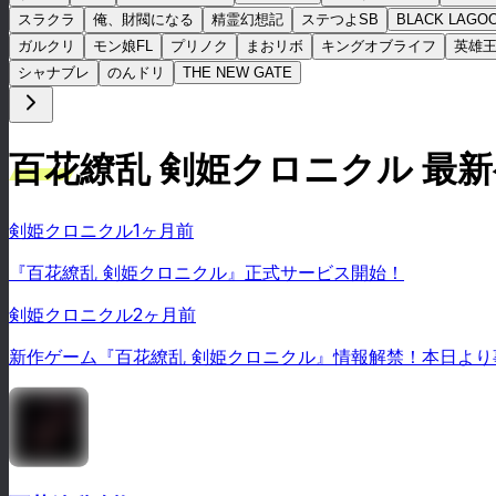
スラクラ
俺、財閥になる
精霊幻想記
ステつよSB
BLACK LAGO
ガルクリ
モン娘FL
プリノク
まおリボ
キングオブライフ
英雄
シャナブレ
のんドリ
THE NEW GATE
百花繚乱 剣姫クロニクル 最
剣姫クロニクル
1ヶ月前
『百花繚乱 剣姫クロニクル』正式サービス開始！
剣姫クロニクル
2ヶ月前
新作ゲーム『百花繚乱 剣姫クロニクル』情報解禁！本日より