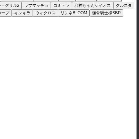
ー・グリル2
ラブマッチョ
コミトラ
邪神ちゃんケイオス
グルスタ
ロープ
キンキラ
ウィクロス
リンネBLOOM
骸骨騎士様SBR