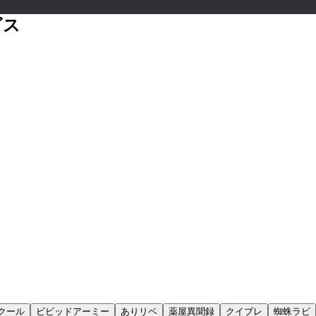
ビス
クール
ビビッドアーミー
ありリベ
薬屋異聞録
クイブレ
蜘蛛ラビ