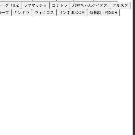
ー・グリル2
ラブマッチョ
コミトラ
邪神ちゃんケイオス
グルスタ
ロープ
キンキラ
ウィクロス
リンネBLOOM
骸骨騎士様SBR