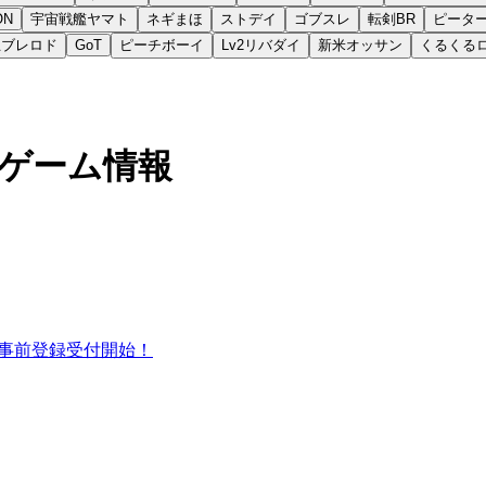
ON
宇宙戦艦ヤマト
ネギまほ
ストデイ
ゴブスレ
転剣BR
ピータ
王ブレロド
GoT
ピーチボーイ
Lv2リバダイ
新米オッサン
くるくる
新ゲーム情報
事前登録受付開始！