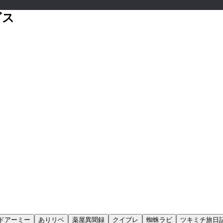
ビス
ドアーミー
ありリベ
薬屋異聞録
クイブレ
蜘蛛ラビ
ツキミチ旅日