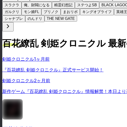
スラクラ
俺、財閥になる
精霊幻想記
ステつよSB
BLACK LAGO
ガルクリ
モン娘FL
プリノク
まおリボ
キングオブライフ
英雄
シャナブレ
のんドリ
THE NEW GATE
百花繚乱 剣姫クロニクル 最
剣姫クロニクル
1ヶ月前
『百花繚乱 剣姫クロニクル』正式サービス開始！
剣姫クロニクル
2ヶ月前
新作ゲーム『百花繚乱 剣姫クロニクル』情報解禁！本日より