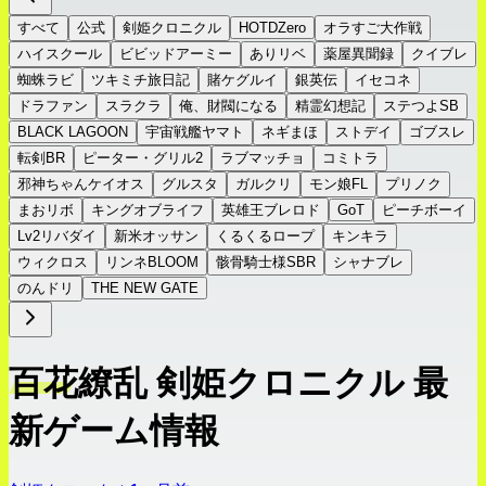
すべて
公式
剣姫クロニクル
HOTDZero
オラすご大作戦
ハイスクール
ビビッドアーミー
ありリベ
薬屋異聞録
クイブレ
蜘蛛ラビ
ツキミチ旅日記
賭ケグルイ
銀英伝
イセコネ
ドラファン
スラクラ
俺、財閥になる
精霊幻想記
ステつよSB
BLACK LAGOON
宇宙戦艦ヤマト
ネギまほ
ストデイ
ゴブスレ
転剣BR
ピーター・グリル2
ラブマッチョ
コミトラ
邪神ちゃんケイオス
グルスタ
ガルクリ
モン娘FL
プリノク
まおリボ
キングオブライフ
英雄王ブレロド
GoT
ピーチボーイ
Lv2リバダイ
新米オッサン
くるくるロープ
キンキラ
ウィクロス
リンネBLOOM
骸骨騎士様SBR
シャナブレ
のんドリ
THE NEW GATE
百花繚乱 剣姫クロニクル 最
新ゲーム情報