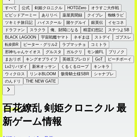
すべて
公式
剣姫クロニクル
HOTDZero
オラすご大作戦
ビビッドアーミー
ありリベ
薬屋異聞録
クイブレ
蜘蛛ラビ
ツキミチ旅日記
ハイスクール
賭ケグルイ
銀英伝
イセコネ
ドラファン
スラクラ
俺、財閥になる
精霊幻想記
ステつよSB
BLACK LAGOON
宇宙戦艦ヤマト
ネギまほ
ストデイ
ゴブスレ
転剣BR
ピーター・グリル2
ラブマッチョ
コミトラ
邪神ちゃんケイオス
グルスタ
ガルクリ
モン娘FL
プリノク
まおリボ
キングオブライフ
英雄王ブレロド
GoT
ピーチボーイ
Lv2リバダイ
新米オッサン
くるくるロープ
キンキラ
ウィクロス
リンネBLOOM
骸骨騎士様SBR
シャナブレ
のんドリ
THE NEW GATE
百花繚乱 剣姫クロニクル 最
新ゲーム情報