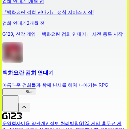
검희 연대기
1개월 전
『백화요란 검희 연대기』 정식 서비스 시작!
검희 연대기
2개월 전
G123, 신작 게임 「백화요란 검희 연대기」 사전 등록 시작
백화요란 검희 연대기
아름다운 검희들과 함께 난세를 헤쳐 나아가는 RPG
검희 연대기
Start
운영회사
이용 약관
개인정보 처리방침
G123 게임 홈
무료 게