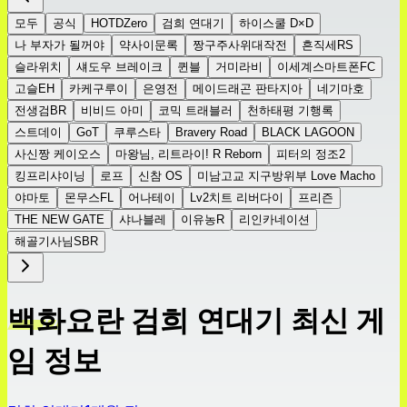
모두
공식
HOTDZero
검희 연대기
하이스쿨 D×D
나 부자가 될꺼야
약사이문록
짱구주사위대작전
흔직세RS
슬라위치
섀도우 브레이크
퀸블
거미라비
이세계스마트폰FC
고슬EH
카케구루이
은영전
메이드래곤 판타지아
네기마호
전생검BR
비비드 아미
코믹 트래블러
천하태평 기행록
스트데이
GoT
쿠루스타
Bravery Road
BLACK LAGOON
사신짱 케이오스
마왕님, 리트라이! R Reborn
피터의 정조2
킹프리샤이닝
로프
신참 OS
미남고교 지구방위부 Love Macho
야마토
몬무스FL
어나테이
Lv2치트 리버다이
프리즌
THE NEW GATE
샤나블레
이유농R
리인카네이션
해골기사님SBR
백화요란 검희 연대기 최신 게
임 정보