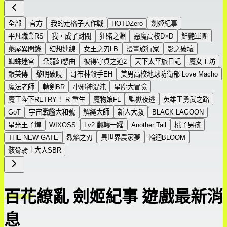
全部
官方
我的走格子大作戰
HOTDZero
劍姬紀事
平凡職業RS
我，成了財閥
狂賭之淵
惡魔高校D×D
鮮艷軍團
藥屋異聞錄
幻想連線
女王之刃LB
漫畫旅行家
影之破壞
蜘蛛迷宮
朵龍幻想曲
彼得守貞之道2
天下太平旅日記
魔女工坊
銀英傳
黎明破曉
哥布林殺手EH
美男高校地球防衛部 Love Macho
魔法老師
轉剣BR
小邪神混沌
星塵大冒險
魔王陛下RETRY！ R 重生
魔物娘FL
監獄夜逃
英雄王勇武之路
GoT
宇宙戰艦大和號
解繩大師
新人大叔
BLACK LAGOON
星光王子煌
WIXOSS
Lv2 翻轉一躍
Another Tail
桃子男孩
THE NEW GATE
烈焰之刃
異世界農家夢
輪迴BLOOM
骸骨騎士大人SBR
百花繚亂 劍姬紀事 遊戲最新消
息