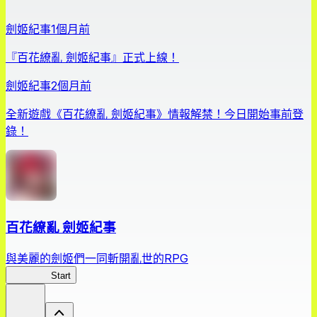
劍姬紀事
1個月前
『百花繚亂 劍姬紀事』正式上線！
劍姬紀事
2個月前
全新遊戲《百花繚亂 劍姬紀事》情報解禁！今日開始事前登
錄！
百花繚亂 劍姬紀事
與美麗的劍姬們一同斬開亂世的RPG
劍姬紀事
Start