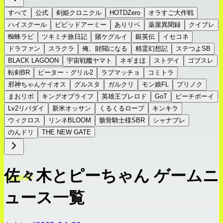
すべて
公式
剣姫クロニクル
HOTDZero
オラすご大作戦
ハイスクール
ビビッドアーミー
ありリベ
薬屋異聞録
クイブレ
蜘蛛ラビ
ツキミチ旅日記
賭ケグルイ
銀英伝
イセコネ
ドラファン
スラクラ
俺、財閥になる
精霊幻想記
ステつよSB
BLACK LAGOON
宇宙戦艦ヤマト
ネギまほ
ストデイ
ゴブスレ
転剣BR
ピーター・グリル2
ラブマッチョ
コミトラ
邪神ちゃんケイオス
グルスタ
ガルクリ
モン娘FL
プリノク
まおリボ
キングオブライフ
英雄王ブレロド
GoT
ピーチボーイ
Lv2リバダイ
新米オッサン
くるくるロープ
キンキラ
ウィクロス
リンネBLOOM
骸骨騎士様SBR
シャナブレ
のんドリ
THE NEW GATE
佐々木とピーちゃん ゲームニ
ュース一覧