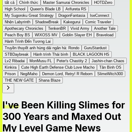
tất cả
Chính thức
Master Samurai Chronicles
HOTDZero
High School
Queen's Blade LB
Arifureta RS
My Sugoroku Great Strategy
DragonFantasia
IseConnect
Nhện Labyrinth
ShadowBreak
Kakegurui
Comic Traveler
Apothecary Chronicles
TenkenBR
Vivid Army
Another Tale
Peach Boy BS
WIXOSS MV
Goblin Slayer EH
Braveload
Hành Trình Đến Tương Lai
Truyền thuyết anh hùng dải ngân hà: Rondo
GuruStardust
STBDaybreak
Hành trình Thái bình
BLACK LAGOON HS
Lv2 Ribadai
MonMusu FL
Peter's Chastity 2
Jashin-chan Chaos
Kinkira
Cute High Earth Defense Club Love Macho
Tân Binh OS
Prison
NegiMaho
Demon Lord, Retry! R Reborn
SlimeWitch300
THE NEW GATE
Shana Blaze
I've Been Killing Slimes for
300 Years and Maxed Out
My Level Game News