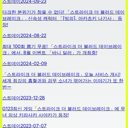
스트데이
2024-09-23
다크한 분위기가 참을 수 없다! 「스트라이크 더 블러드 데이
브레이크」, 신속성 캐릭터 「[빙의], 아카츠키 나기사」 등
장!
스트데이
2024-08-22
최대 100회 뽑기 무료! 「스트라이크 더 블러드 데이브레이
크」에서, 8월 이벤트 「바니 딜러」가 개최중!
스트데이
2024-02-09
「스트라이크 더 블러드 데이브레이크」오늘 서비스 개시!
세계 최강의 흡혈귀와 검무 소녀가 엮어가는 이야기가 또 한
번ー
스트데이
2023-12-28
G123최신 게임「스트라이크 더 블러드 데이브레이크」에 무
녀 의상 키라사카 사야카가 등장!
스트데이
2023-07-07