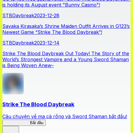
is holding its August event "Bunny Casino"!
STBDaybreak
2023-12-28
Sayaka Kirasaka’s Shrine Maiden Outfit Arrives in G123’s
Newest Game “Strike The Blood Daybreak”!
STBDaybreak
2023-12-14
Strike The Blood Daybreak Out Today! The Story of the
World’s Strongest Vampire and a Young Sword Shaman
is Being Woven Anew–
Strike The Blood Daybreak
Câu chuyện về ma cà rồng và Sword Shaman bắt đầu!
STBDaybreak
Bắt đầu