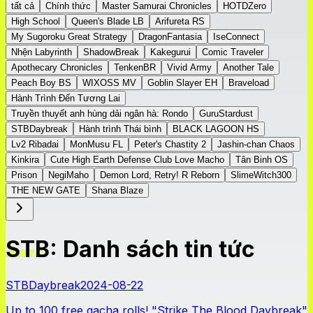
tất cả
Chính thức
Master Samurai Chronicles
HOTDZero
High School
Queen's Blade LB
Arifureta RS
My Sugoroku Great Strategy
DragonFantasia
IseConnect
Nhện Labyrinth
ShadowBreak
Kakegurui
Comic Traveler
Apothecary Chronicles
TenkenBR
Vivid Army
Another Tale
Peach Boy BS
WIXOSS MV
Goblin Slayer EH
Braveload
Hành Trình Đến Tương Lai
Truyền thuyết anh hùng dải ngân hà: Rondo
GuruStardust
STBDaybreak
Hành trình Thái bình
BLACK LAGOON HS
Lv2 Ribadai
MonMusu FL
Peter's Chastity 2
Jashin-chan Chaos
Kinkira
Cute High Earth Defense Club Love Macho
Tân Binh OS
Prison
NegiMaho
Demon Lord, Retry! R Reborn
SlimeWitch300
THE NEW GATE
Shana Blaze
STB: Danh sách tin tức
STBDaybreak
2024-08-22
Up to 100 free gacha rolls! "Strike The Blood Daybreak"