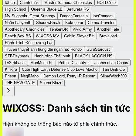
tất cả
Chính thức
Master Samurai Chronicles
HOTDZero
High School
Queen's Blade LB
Arifureta RS
My Sugoroku Great Strategy
DragonFantasia
IseConnect
Nhện Labyrinth
ShadowBreak
Kakegurui
Comic Traveler
Apothecary Chronicles
TenkenBR
Vivid Army
Another Tale
Peach Boy BS
WIXOSS MV
Goblin Slayer EH
Braveload
Hành Trình Đến Tương Lai
Truyền thuyết anh hùng dải ngân hà: Rondo
GuruStardust
STBDaybreak
Hành trình Thái bình
BLACK LAGOON HS
Lv2 Ribadai
MonMusu FL
Peter's Chastity 2
Jashin-chan Chaos
Kinkira
Cute High Earth Defense Club Love Macho
Tân Binh OS
Prison
NegiMaho
Demon Lord, Retry! R Reborn
SlimeWitch300
THE NEW GATE
Shana Blaze
WIXOSS: Danh sách tin tức
Hiện không có thông báo nào từ phía chính thức.