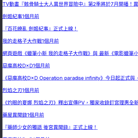
TV動畫『骸骨騎士大人異世界冒險中』第2季將於7月開播！異世界
劍姬紀事
1個月前
『百花繚亂 劍姬紀事』正式上線！
我的走格子大作戰
1個月前
網頁遊戲《蠟筆小新 我的走格子大作戰》與 最新《電影蠟筆
惡魔高校D×D
1個月前
《惡魔高校D×D Operation paradise infinity》今
烈焰之刃
1個月前
《灼眼的夏娜 烈焰之刃》釋出宣傳PV，獨家收錄釘宮理惠全
藥屋異聞錄
1個月前
『藥師少女的獨語 後宮異聞錄』正式上線！