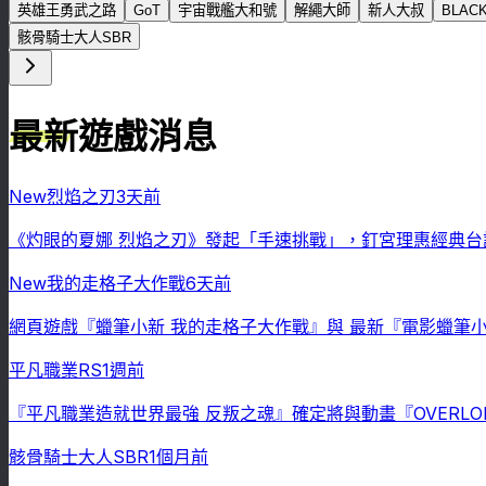
英雄王勇武之路
GoT
宇宙戰艦大和號
解繩大師
新人大叔
BLAC
骸骨騎士大人SBR
最新遊戲消息
New
烈焰之刃
3天前
《灼眼的夏娜 烈焰之刃》發起「手速挑戰」，釘宮理惠經典台
New
我的走格子大作戰
6天前
網頁遊戲『蠟筆小新 我的走格子大作戰』與 最新『電影蠟筆
平凡職業RS
1週前
『平凡職業造就世界最強 反叛之魂』確定將與動畫『OVERLO
骸骨騎士大人SBR
1個月前