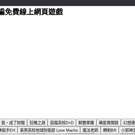
編免費線上網頁遊戲
我，成了財閥
狂賭之淵
惡魔高校D×D
鮮艷軍團
藥屋異聞錄
幻想連
林殺手EH
美男高校地球防衛部 Love Macho
魔法老師
轉剣BR
小邪神