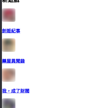
劍姬紀事
藥屋異聞錄
我，成了財閥