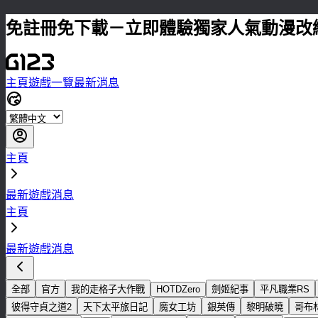
免註冊免下載－立即體驗獨家人氣動漫改
主頁
遊戲一覽
最新消息
主頁
最新遊戲消息
主頁
最新遊戲消息
全部
官方
我的走格子大作戰
HOTDZero
劍姬紀事
平凡職業RS
彼得守貞之道2
天下太平旅日記
魔女工坊
銀英傳
黎明破曉
哥布