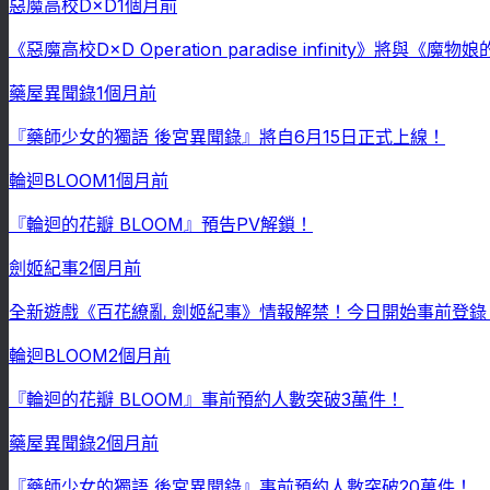
惡魔高校D×D
1個月前
《惡魔高校D×D Operation paradise infinity》將
藥屋異聞錄
1個月前
『藥師少女的獨語 後宮異聞錄』將自6月15日正式上線！
輪迴BLOOM
1個月前
『輪迴的花瓣 BLOOM』預告PV解鎖！
劍姬紀事
2個月前
全新遊戲《百花繚亂 劍姬紀事》情報解禁！今日開始事前登錄
輪迴BLOOM
2個月前
『輪迴的花瓣 BLOOM』事前預約人數突破3萬件！
藥屋異聞錄
2個月前
『藥師少女的獨語 後宮異聞錄』事前預約人數突破20萬件！