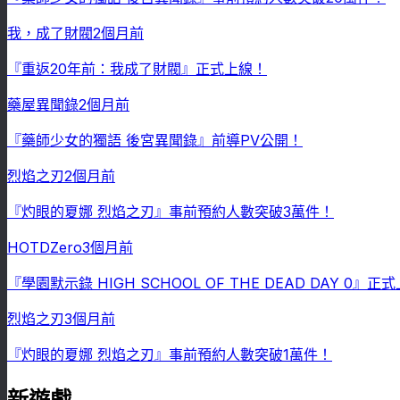
我，成了財閥
2個月前
『重返20年前：我成了財閥』正式上線！
藥屋異聞錄
2個月前
『藥師少女的獨語 後宮異聞錄』前導PV公開！
烈焰之刃
2個月前
『灼眼的夏娜 烈焰之刃』事前預約人數突破3萬件！
HOTDZero
3個月前
『學園默示錄 HIGH SCHOOL OF THE DEAD DAY 0』正
烈焰之刃
3個月前
『灼眼的夏娜 烈焰之刃』事前預約人數突破1萬件！
新遊戲