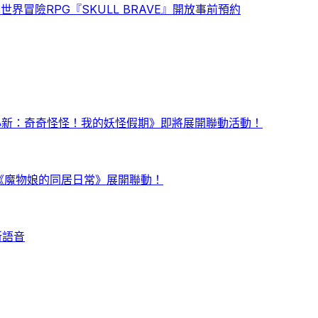
冒險RPG『SKULL BRAVE』開放事前預約
小新：奇奇怪怪！我的妖怪假期》即將展開聯動活動！
日起正式與《魔物娘的同居日常》展開聯動！
新語音