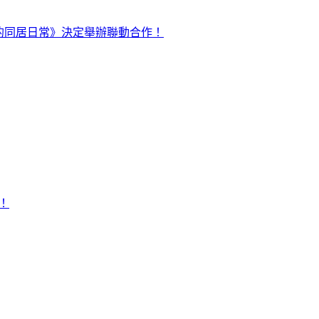
與《魔物娘的同居日常》決定舉辦聯動合作！
！