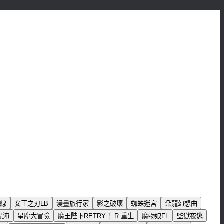
線
女王之刃LB
漫畫旅行家
影之破壞
蜘蛛迷宮
朵龍幻想曲
混沌
星塵大冒險
魔王陛下RETRY！ R 重生
魔物娘FL
監獄夜逃