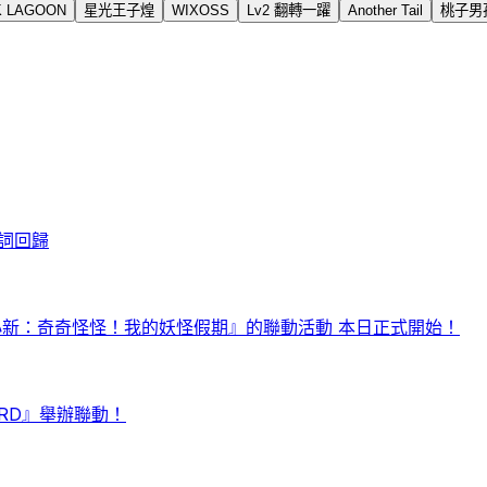
K LAGOON
星光王子煌
WIXOSS
Lv2 翻轉一躍
Another Tail
桃子男
詞回歸
小新：奇奇怪怪！我的妖怪假期』的聯動活動 本日正式開始！
RD』舉辦聯動！