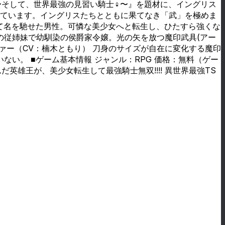
 〜そして、世界最強の見習い騎士♀〜』を題材に、イングリス
っています。イングリスたちとともに果てなき「武」を極めま
して名を馳せた男性。可憐な美少女へと転生し、ひたすら強くな
の従姉妹で幼馴染の侯爵家令嬢。光の矢を放つ魔印武具(アー
ァー（CV：楠木ともり） 刀身のサイズが自在に変化する魔印
い。 ■ゲーム基本情報 ジャンル：RPG 価格：無料（ゲー
英雄王が、美少女転生して最強騎士無双!!!! 異世界最強TS