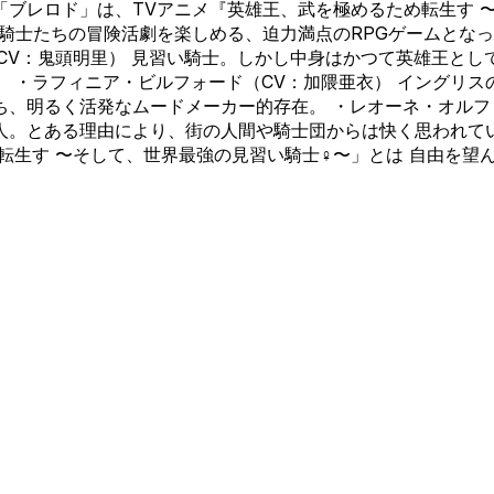
 「ブレロド」は、TVアニメ『英雄王、武を極めるため転生す
騎士たちの冒険活劇を楽しめる、迫力満点のRPGゲームとな
（CV：鬼頭明里） 見習い騎士。しかし中身はかつて英雄王と
 ・ラフィニア・ビルフォード（CV：加隈亜衣） イングリス
、明るく活発なムードメーカー的存在。 ・レオーネ・オルフ
。とある理由により、街の人間や騎士団からは快く思われていな
生す 〜そして、世界最強の見習い騎士♀〜」とは 自由を望んだ