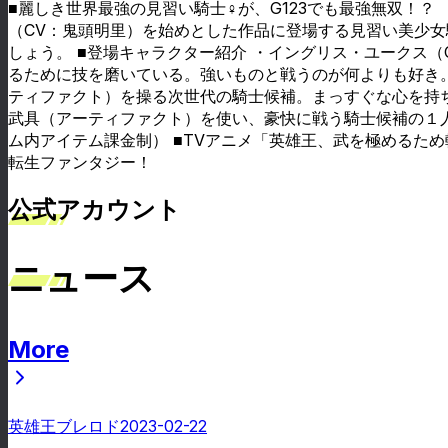
■麗しき世界最強の見習い騎士♀が、G123でも最強無双！？
（CV：鬼頭明里）を始めとした作品に登場する見習い美少女
しょう。 ■登場キャラクター紹介 ・イングリス・ユークス
るために技を磨いている。強いものと戦うのが何よりも好き。
ティファクト）を操る次世代の騎士候補。まっすぐな心を持ち
武具（アーティファクト）を使い、豪快に戦う騎士候補の１人
ム内アイテム課金制） ■TVアニメ「英雄王、武を極めるため転
転生ファンタジー！
公式アカウント
ニュース
More
ニュース
英雄王ブレロド
2023-02-22