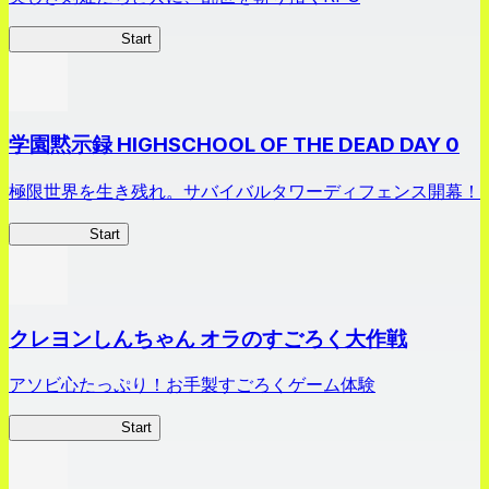
剣姫クロニクル
Start
学園黙示録 HIGHSCHOOL OF THE DEAD DAY 0
極限世界を生き残れ。サバイバルタワーディフェンス開幕！
HOTDZero
Start
クレヨンしんちゃん オラのすごろく大作戦
アソビ心たっぷり！お手製すごろくゲーム体験
オラすご大作戦
Start