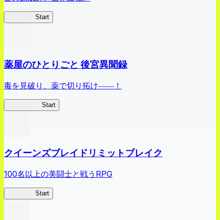
ありリベ
Start
薬屋のひとりごと 後宮異聞録
毒を見破り、薬で切り拓け――！
薬屋異聞録
Start
クイーンズブレイドリミットブレイク
100名以上の美闘士と戦うRPG
クイブレ
Start