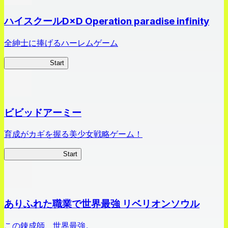
ハイスクールD×D Operation paradise infinity
全紳士に捧げるハーレムゲーム
ハイスクール
Start
ビビッドアーミー
育成がカギを握る美少女戦略ゲーム！
ビビッドアーミー
Start
ありふれた職業で世界最強 リベリオンソウル
この錬成師、世界最強。