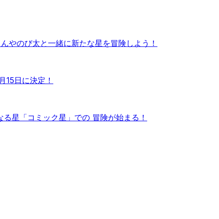
もんやのび太と一緒に新たな星を冒険しよう！
月15日に決定！
なる星「コミック星」での 冒険が始まる！