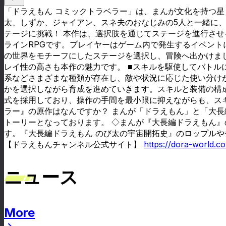
「ドラえもん コミックトラベラー」は、まんが文化を持つ星
太、しずか、ジャイアン、スネ夫のおなじみの5人と一緒に、
テージに挑戦！ 本作は、選択肢を通じてステージを進行さ
ラインRPGです。プレイヤーはゲーム内で発生するイベント
の世界をモチーフにしたステージを選択し、冒険へ出かけま
レイ性の高さも本作の魅力です。 ■スキルを駆使してバトル
系などさまざまな種類が存在し、敵や状況に応じた使い分け
かを選択しながら育成を進めていきます。スキルと装備の構
式を採用しており、操作の手間を最小限に抑えながらも、スキ
ラー』の原作はなんですか？ まんが「ドラえもん」と「大
トーリーとなっております。 ◇まんが『大長編ドラえもん
す。『大長編ドラえもん のび太の宇宙開拓史』のロップル
【ドラえもんチャンネル公式サイト】
https://dora-world.c
ニュース
More
ニュース