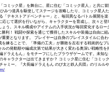
「コミック星」を舞台に、星に住む「コミック星人」と共に冒険
ひみつ道具を駆使してステージを攻略したり、コミック星人た
せる「テキストアドベンチャー」と、毎回異なるバトル展開を
に応じて選択を行いながら、キャラクターを育成し、次々と登
しょう。スキル構成やアイテムの入手状況が毎回変化するロー
に勝利！ 戦闘や探索を通じて獲得したスキルや装備は自由に
が重要となります。 プレイヤーは自身のプレイスタイルに合
成を練ることで、「準備の工夫」が勝敗を左右する戦術的なプ
ルの発動順や編成次第で結果が大きく変わる奥深い戦略性を持
長編ドラえもん」をモチーフにしたブラウザゲームです。未知
』のキャラクターは出てきますか？ コミック星に住む「コミッ
やチャミー、『大長編ドラえもん のび太と鉄人兵団』のリルル
om/