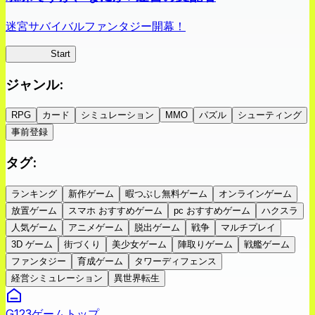
迷宮サバイバルファンタジー開幕！
蜘蛛ラビ
Start
ジャンル
:
RPG
カード
シミュレーション
MMO
パズル
シューティング
事前登録
タグ
:
ランキング
新作ゲーム
暇つぶし無料ゲーム
オンラインゲーム
放置ゲーム
スマホ おすすめゲーム
pc おすすめゲーム
ハクスラ
人気ゲーム
アニメゲーム
脱出ゲーム
戦争
マルチプレイ
3D ゲーム
街づくり
美少女ゲーム
陣取りゲーム
戦艦ゲーム
ファンタジー
育成ゲーム
タワーディフェンス
経営シミュレーション
異世界転生
G123ゲームトップ