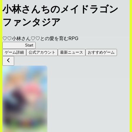
小林さんちのメイドラゴン
ファンタジア
♡♡小林さん♡♡との愛を育むRPG
ドラファン
Start
ゲーム詳細
公式アカウント
最新ニュース
おすすめゲーム