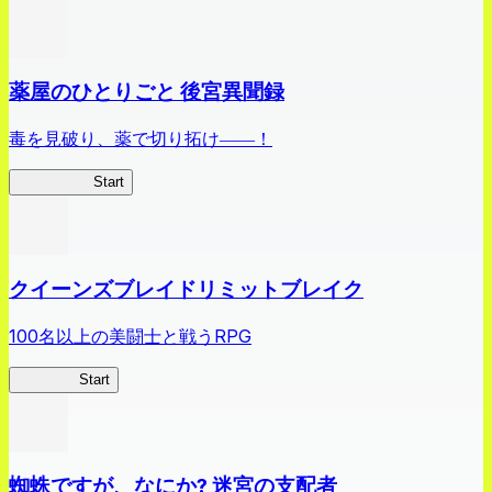
薬屋のひとりごと 後宮異聞録
毒を見破り、薬で切り拓け――！
薬屋異聞録
Start
クイーンズブレイドリミットブレイク
100名以上の美闘士と戦うRPG
クイブレ
Start
蜘蛛ですが、なにか? 迷宮の支配者