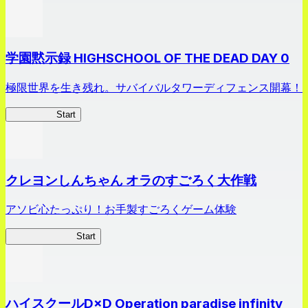
学園黙示録 HIGHSCHOOL OF THE DEAD DAY 0
極限世界を生き残れ。サバイバルタワーディフェンス開幕！
HOTDZero
Start
クレヨンしんちゃん オラのすごろく大作戦
アソビ心たっぷり！お手製すごろくゲーム体験
オラすご大作戦
Start
ハイスクールD×D Operation paradise infinity