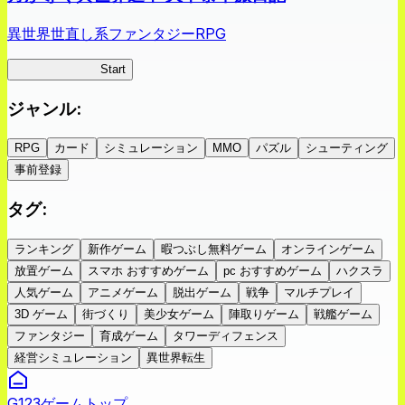
異世界世直し系ファンタジーRPG
ツキミチ旅日記
Start
ジャンル
:
RPG
カード
シミュレーション
MMO
パズル
シューティング
事前登録
タグ
:
ランキング
新作ゲーム
暇つぶし無料ゲーム
オンラインゲーム
放置ゲーム
スマホ おすすめゲーム
pc おすすめゲーム
ハクスラ
人気ゲーム
アニメゲーム
脱出ゲーム
戦争
マルチプレイ
3D ゲーム
街づくり
美少女ゲーム
陣取りゲーム
戦艦ゲーム
ファンタジー
育成ゲーム
タワーディフェンス
経営シミュレーション
異世界転生
G123ゲームトップ