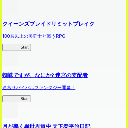
クイーンズブレイドリミットブレイク
100名以上の美闘士と戦うRPG
クイブレ
Start
蜘蛛ですが、なにか? 迷宮の支配者
迷宮サバイバルファンタジー開幕！
蜘蛛ラビ
Start
月が導く異世界道中 天下泰平旅日記