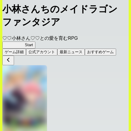
小林さんちのメイドラゴン
ファンタジア
♡♡小林さん♡♡との愛を育むRPG
ドラファン
Start
ゲーム詳細
公式アカウント
最新ニュース
おすすめゲーム