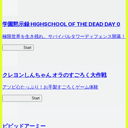
学園黙示録 HIGHSCHOOL OF THE DEAD DAY 0
極限世界を生き残れ。サバイバルタワーディフェンス開幕！
HOTDZero
Start
クレヨンしんちゃん オラのすごろく大作戦
アソビ心たっぷり！お手製すごろくゲーム体験
オラすご大作戦
Start
ビビッドアーミー