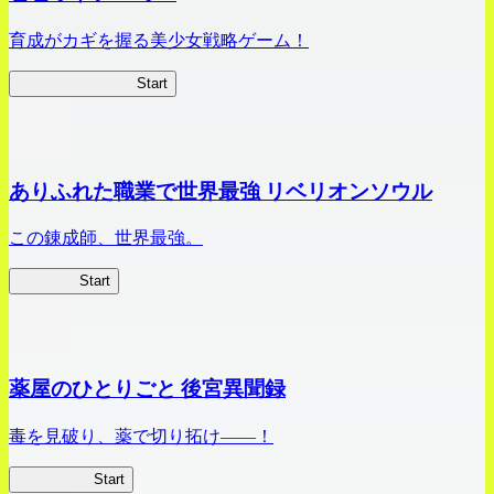
育成がカギを握る美少女戦略ゲーム！
ビビッドアーミー
Start
ありふれた職業で世界最強 リベリオンソウル
この錬成師、世界最強。
ありリベ
Start
薬屋のひとりごと 後宮異聞録
毒を見破り、薬で切り拓け――！
薬屋異聞録
Start