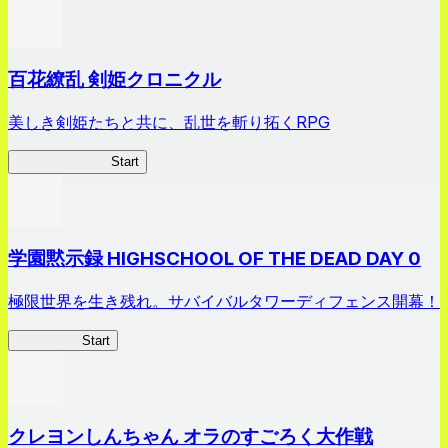
百花繚乱 剣姫クロニクル
美しき剣姫たちと共に、乱世を斬り拓くRPG
剣姫クロニクル
Start
学園黙示録 HIGHSCHOOL OF THE DEAD DAY 0
極限世界を生き残れ。サバイバルタワーディフェンス開幕！
HOTDZero
Start
クレヨンしんちゃん オラのすごろく大作戦