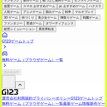
ランキング
新作ゲーム
暇つぶし無料ゲーム
オンラインゲーム
放置ゲーム
スマホ おすすめゲーム
pc おすすめゲーム
ハクスラ
人気ゲーム
アニメゲーム
脱出ゲーム
戦争
マルチプレイ
3D ゲーム
街づくり
美少女ゲーム
陣取りゲーム
戦艦ゲーム
ファンタジー
育成ゲーム
タワーディフェンス
経営シミュレーション
異世界転生
G123ゲームトップ
無料ゲーム（ブラウザゲーム）一覧
読み込み中
運営会社
利用規約
プライバシーポリシー
G123ゲームトップ
無料ゲーム（ブラウザゲーム）一覧
最新ゲーム情報
新作ゲー