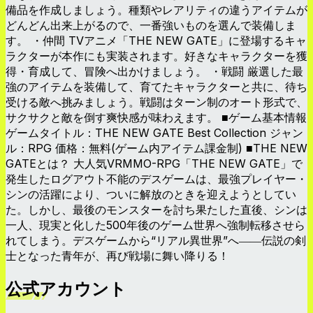
備品を作成しましょう。種類やレアリティの違うアイテムが
どんどん出来上がるので、一番強いものを選んで装備しま
す。 ・仲間 TVアニメ「THE NEW GATE」に登場するキャ
ラクターが本作にも実装されます。好きなキャラクターを獲
得・育成して、冒険へ出かけましょう。 ・戦闘 厳選した最
強のアイテムを装備して、育てたキャラクターと共に、待ち
受ける敵へ挑みましょう。戦闘はターン制のオート形式で、
サクサクと敵を倒す爽快感が味わえます。 ■ゲーム基本情報
ゲームタイトル：THE NEW GATE Best Collection ジャン
ル：RPG 価格：無料(ゲーム内アイテム課金制) ■THE NEW
GATEとは？ 大人気VRMMO-RPG「THE NEW GATE」で
発生したログアウト不能のデスゲームは、最強プレイヤー・
シンの活躍により、ついに解放のときを迎えようとしてい
た。しかし、最後のモンスターを討ち果たした直後、シンは
一人、現実と化した500年後のゲーム世界へ強制転移させら
れてしまう。デスゲームから“リアル異世界”へ――伝説の剣
士となった青年が、再び戦場に舞い降りる！
公式アカウント