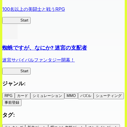
100名以上の美闘士と戦うRPG
クイブレ
Start
蜘蛛ですが、なにか? 迷宮の支配者
迷宮サバイバルファンタジー開幕！
蜘蛛ラビ
Start
ジャンル
:
RPG
カード
シミュレーション
MMO
パズル
シューティング
事前登録
タグ
: