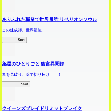
ありふれた職業で世界最強 リベリオンソウル
この錬成師、世界最強。
ありリベ
Start
薬屋のひとりごと 後宮異聞録
毒を見破り、薬で切り拓け――！
薬屋異聞録
Start
クイーンズブレイドリミットブレイク