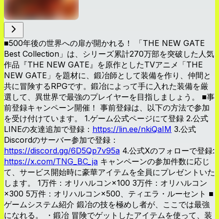
■500年後の世界への扉が開かれる！ 「THE NEW GATE
Best Collection」は、シリーズ累計270万部を突破した人気
作品『THE NEW GATE』を原作としたTVアニメ「THE
NEW GATE」を題材に、鍛冶師として装備を作り、仲間と
共に冒険するRPGです。鍛冶によって手に入れた装備を厳
選して、異世界で最強のプレイヤーを目指しましょう。 ■事
前登録キャンペーン開催！ 事前登録は、以下の方法で参加
を受け付けています。 1.ゲーム公式ページにて登録 2.公式
LINEの友達追加で登録：
https://lin.ee/nkiQaIM
3.公式
Discordのサーバー参加で登録：
https://discord.gg/6D5Qp7v95a
4.公式Xのフォローで登録:
https://x.com/TNG_BC_ja
キャンペーンの参加件数に応じ
て、サービス開始時に豪華アイテムを全員にプレゼントいた
します。 1万件：オリハルコン×100 3万件：オリハルコン
×300 5万件：オリハルコン×500、ティエラ・ルーセント ■
ゲームシステム紹介 鍛冶の技を極めし者が、ここでは最強
になれる。 ・鍛冶 冒険でゲットしたアイテムを使って、装