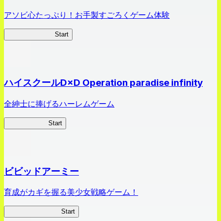
アソビ心たっぷり！お手製すごろくゲーム体験
オラすご大作戦
Start
ハイスクールD×D Operation paradise infinity
全紳士に捧げるハーレムゲーム
ハイスクール
Start
ビビッドアーミー
育成がカギを握る美少女戦略ゲーム！
ビビッドアーミー
Start