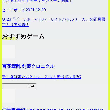
当たるホワイトデーキャンペーン開催！
ピーチボーイ
2021-12-29
G123『ピーチボーイリバーサイドバトルサーガ』の正月限
定ミリア登場！
おすすめゲーム
百花繚乱 剣姫クロニクル
美しき剣姫たちと共に、乱世を斬り拓くRPG
剣姫クロニクル
Start