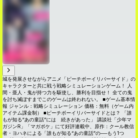
城を発展させながらアニメ「ピーチボーイリバーサイド」の
キャラクターと共に戦う戦略シミュレーションゲーム！ 人
間・亜人・鬼が持つ力を駆使し、勝利を目指せ！ 全ての鬼
を討ち滅ぼすまでこのゲームは終われない。 ■ゲーム基本情
報 ジャンル：戦略シミュレーション 価格：無料（ゲーム内
アイテム課金制） ■ピーチボーイリバーサイドとは？ 「誰
もが知る“あの童話”には 続きがあった」 講談社「少年マ
ガジンR」「マガポケ」にて好評連載中、原作：クール教信
者・ヨハネによる「誰もが知る“あの童話”の──もう1つ