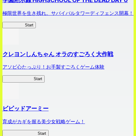
学園黙示録 HIGHSCHOOL OF THE DEAD DAY 0
極限世界を生き残れ。サバイバルタワーディフェンス開幕！
HOTDZero
Start
クレヨンしんちゃん オラのすごろく大作戦
アソビ心たっぷり！お手製すごろくゲーム体験
オラすご大作戦
Start
ビビッドアーミー
育成がカギを握る美少女戦略ゲーム！
ビビッドアーミー
Start