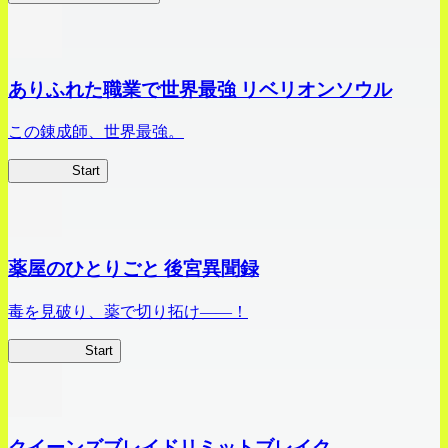
ありふれた職業で世界最強 リベリオンソウル
この錬成師、世界最強。
ありリベ
Start
薬屋のひとりごと 後宮異聞録
毒を見破り、薬で切り拓け――！
薬屋異聞録
Start
クイーンズブレイドリミットブレイク