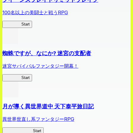
100名以上の美闘士と戦うRPG
クイブレ
Start
蜘蛛ですが、なにか? 迷宮の支配者
迷宮サバイバルファンタジー開幕！
蜘蛛ラビ
Start
月が導く異世界道中 天下泰平旅日記
異世界世直し系ファンタジーRPG
ツキミチ旅日記
Start