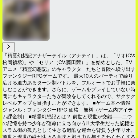
「精霊幻想記アナザーテイル（アナテイ）」は、「リオ(CV:
松岡禎丞)」や「セリア（CV:藤田茜）」を始めとした、TV
アニメ『精霊幻想記』のキャラクターたちと冒険へ繰り出す
ファンタジーRPGゲームです。 最大10人のパーティで繰り
広げる迫力あるターン制バトルを、フルオートでお手軽に楽
しむことができます。さらに、ゲームをプレイしていない時
間にもキャラクターたちが冒険をしてくれるので、サクサク
レベルアップを目指すことができます。 ■ゲーム基本情報
ジャンル：ファンタジーRPG 価格：無料（ゲーム内アイテ
ム課金制） ■精霊幻想記とは？ 前世と現世が交錯――二つ
の記憶を持つ少年が運命に立ち向かう!! 大学生だった記憶と
スラム街の孤児として生きる過酷な運命を背負う少年リオ、
前世と現世の縁が生きる意味と戦う力を与えるわくわくする