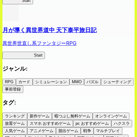
蜘蛛ラビ
Start
月が導く異世界道中 天下泰平旅日記
異世界世直し系ファンタジーRPG
ツキミチ旅日記
Start
ジャンル
:
RPG
カード
シミュレーション
MMO
パズル
シューティング
事前登録
タグ
:
ランキング
新作ゲーム
暇つぶし無料ゲーム
オンラインゲーム
放置ゲーム
スマホ おすすめゲーム
pc おすすめゲーム
ハクスラ
人気ゲーム
アニメゲーム
脱出ゲーム
戦争
マルチプレイ