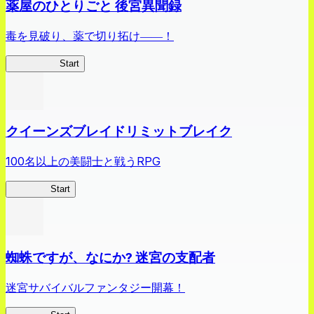
薬屋のひとりごと 後宮異聞録
毒を見破り、薬で切り拓け――！
薬屋異聞録
Start
クイーンズブレイドリミットブレイク
100名以上の美闘士と戦うRPG
クイブレ
Start
蜘蛛ですが、なにか? 迷宮の支配者
迷宮サバイバルファンタジー開幕！