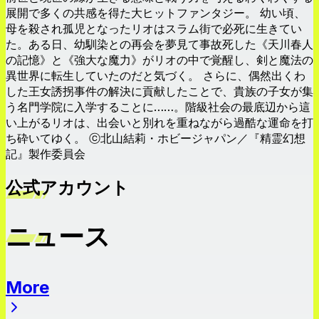
展開で多くの共感を得た大ヒットファンタジー。 幼い頃、
母を殺され孤児となったリオはスラム街で必死に生きてい
た。ある日、幼馴染との再会を夢見て事故死した《天川春人
の記憶》と《強大な魔力》がリオの中で覚醒し、剣と魔法の
異世界に転生していたのだと気づく。 さらに、偶然出くわ
した王女誘拐事件の解決に貢献したことで、貴族の子女が集
う名門学院に入学することに……。階級社会の最底辺から這
い上がるリオは、出会いと別れを重ねながら過酷な運命を打
ち砕いてゆく。 ⓒ北山結莉・ホビージャパン／『精霊幻想
記』製作委員会
公式アカウント
ニュース
More
ニュース