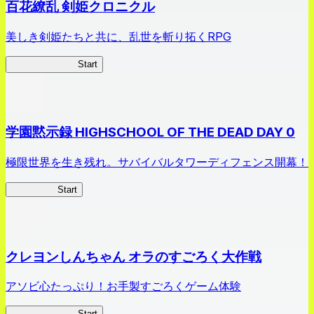
百花繚乱 剣姫クロニクル
美しき剣姫たちと共に、乱世を斬り拓くRPG
剣姫クロニクル
Start
学園黙示録 HIGHSCHOOL OF THE DEAD DAY 0
極限世界を生き残れ。サバイバルタワーディフェンス開幕！
HOTDZero
Start
クレヨンしんちゃん オラのすごろく大作戦
アソビ心たっぷり！お手製すごろくゲーム体験
オラすご大作戦
Start