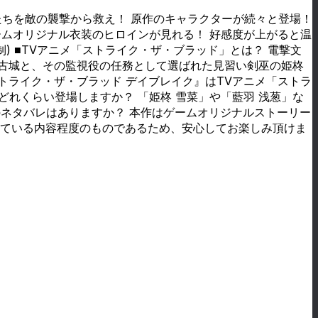
たちを敵の襲撃から救え！ 原作のキャラクターが続々と登場！
ームオリジナル衣装のヒロインが見れる！ 好感度が上がると温
) ■TVアニメ「ストライク・ザ・ブラッド」とは？ 電撃文
暁古城と、その監視役の任務として選ばれた見習い剣巫の姫柊
トライク・ザ・ブラッド デイブレイク』はTVアニメ「ストラ
れくらい登場しますか？ 「姫柊 雪菜」や「藍羽 浅葱」な
のネタバレはありますか？ 本作はゲームオリジナルストーリー
れている内容程度のものであるため、安心してお楽しみ頂けま