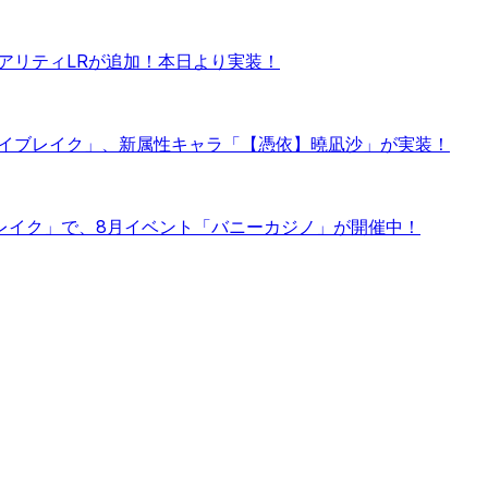
アリティLRが追加！本日より実装！
デイブレイク」、新属性キャラ「【憑依】曉凪沙」が実装！
ブレイク」で、8月イベント「バニーカジノ」が開催中！