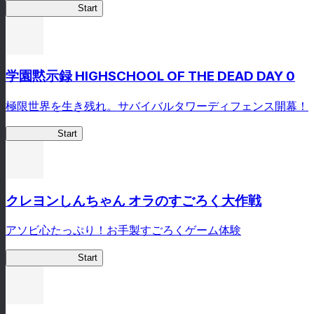
剣姫クロニクル
Start
学園黙示録 HIGHSCHOOL OF THE DEAD DAY 0
極限世界を生き残れ。サバイバルタワーディフェンス開幕！
HOTDZero
Start
クレヨンしんちゃん オラのすごろく大作戦
アソビ心たっぷり！お手製すごろくゲーム体験
オラすご大作戦
Start