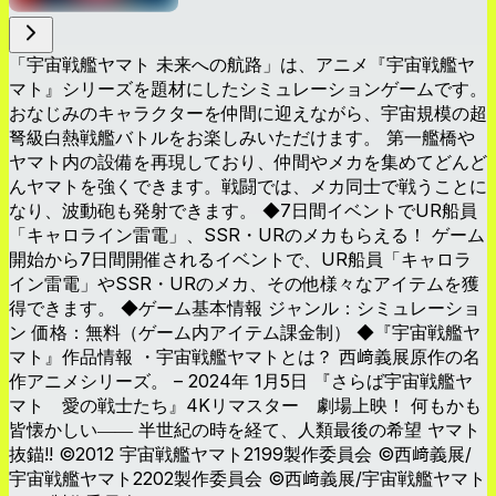
「宇宙戦艦ヤマト 未来への航路」は、アニメ『宇宙戦艦ヤ
マト』シリーズを題材にしたシミュレーションゲームです。
おなじみのキャラクターを仲間に迎えながら、宇宙規模の超
弩級白熱戦艦バトルをお楽しみいただけます。 第一艦橋や
ヤマト内の設備を再現しており、仲間やメカを集めてどんど
んヤマトを強くできます。戦闘では、メカ同士で戦うことに
なり、波動砲も発射できます。 ◆7日間イベントでUR船員
「キャロライン雷電」、SSR・URのメカもらえる！ ゲーム
開始から7日間開催されるイベントで、UR船員「キャロラ
イン雷電」やSSR・URのメカ、その他様々なアイテムを獲
得できます。 ◆ゲーム基本情報 ジャンル：シミュレーショ
ン 価格：無料（ゲーム内アイテム課金制） ◆『宇宙戦艦ヤ
マト』作品情報 ・宇宙戦艦ヤマトとは？ 西﨑義展原作の名
作アニメシリーズ。 – 2024年 1月5日 『さらば宇宙戦艦ヤ
マト 愛の戦士たち』4Kリマスター 劇場上映！ 何もかも
皆懐かしい―― 半世紀の時を経て、人類最後の希望 ヤマト
抜錨!! ©2012 宇宙戦艦ヤマト2199製作委員会 ©西﨑義展/
宇宙戦艦ヤマト2202製作委員会 ©西﨑義展/宇宙戦艦ヤマト