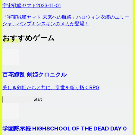
宇宙戦艦ヤマト
2023-11-01
「宇宙戦艦ヤマト 未来への航路」ハロウィン衣装のユリー
シャ、パンプキンスキンのメカが登場！
おすすめゲーム
百花繚乱 剣姫クロニクル
美しき剣姫たちと共に、乱世を斬り拓くRPG
剣姫クロニクル
Start
学園黙示録 HIGHSCHOOL OF THE DEAD DAY 0