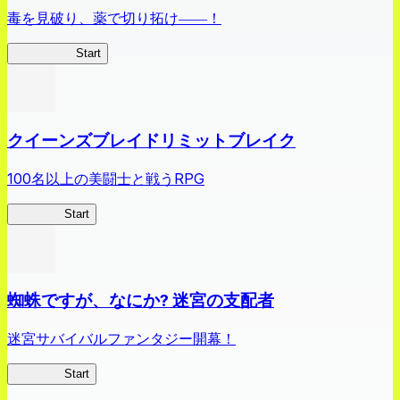
毒を見破り、薬で切り拓け――！
薬屋異聞録
Start
クイーンズブレイドリミットブレイク
100名以上の美闘士と戦うRPG
クイブレ
Start
蜘蛛ですが、なにか? 迷宮の支配者
迷宮サバイバルファンタジー開幕！
蜘蛛ラビ
Start