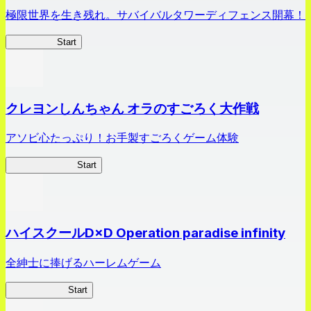
極限世界を生き残れ。サバイバルタワーディフェンス開幕！
HOTDZero
Start
クレヨンしんちゃん オラのすごろく大作戦
アソビ心たっぷり！お手製すごろくゲーム体験
オラすご大作戦
Start
ハイスクールD×D Operation paradise infinity
全紳士に捧げるハーレムゲーム
ハイスクール
Start