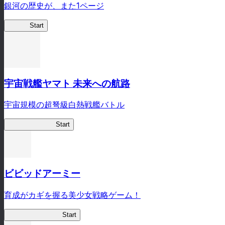
銀河の歴史が、また1ページ
銀英伝
Start
宇宙戦艦ヤマト 未来への航路
宇宙規模の超弩級白熱戦艦バトル
宇宙戦艦ヤマト
Start
ビビッドアーミー
育成がカギを握る美少女戦略ゲーム！
ビビッドアーミー
Start