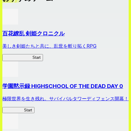
百花繚乱 剣姫クロニクル
美しき剣姫たちと共に、乱世を斬り拓くRPG
剣姫クロニクル
Start
学園黙示録 HIGHSCHOOL OF THE DEAD DAY 0
極限世界を生き残れ。サバイバルタワーディフェンス開幕！
HOTDZero
Start