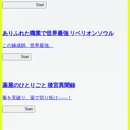
ビビッドアーミー
Start
ありふれた職業で世界最強 リベリオンソウル
この錬成師、世界最強。
ありリベ
Start
薬屋のひとりごと 後宮異聞録
毒を見破り、薬で切り拓け――！
薬屋異聞録
Start