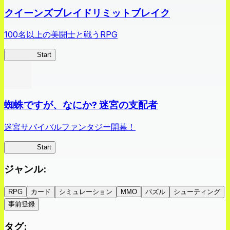
クイーンズブレイドリミットブレイク
100名以上の美闘士と戦うRPG
クイブレ
Start
蜘蛛ですが、なにか? 迷宮の支配者
迷宮サバイバルファンタジー開幕！
蜘蛛ラビ
Start
ジャンル
:
RPG
カード
シミュレーション
MMO
パズル
シューティング
事前登録
タグ
: