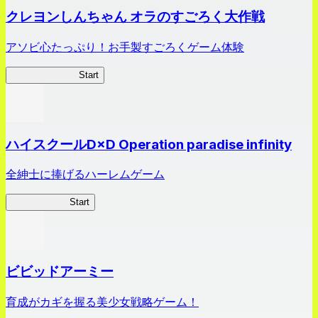
クレヨンしんちゃん オラのすごろく大作戦
アソビ心たっぷり！お手製すごろくゲーム体験
オラすご大作戦
Start
ハイスクールD×D Operation paradise infinity
全紳士に捧げるハーレムゲーム
ハイスクール
Start
ビビッドアーミー
育成がカギを握る美少女戦略ゲーム！