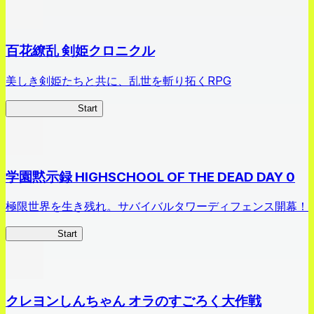
百花繚乱 剣姫クロニクル
美しき剣姫たちと共に、乱世を斬り拓くRPG
剣姫クロニクル
Start
学園黙示録 HIGHSCHOOL OF THE DEAD DAY 0
極限世界を生き残れ。サバイバルタワーディフェンス開幕！
HOTDZero
Start
クレヨンしんちゃん オラのすごろく大作戦