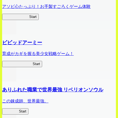
アソビ心たっぷり！お手製すごろくゲーム体験
オラすご大作戦
Start
ビビッドアーミー
育成がカギを握る美少女戦略ゲーム！
ビビッドアーミー
Start
ありふれた職業で世界最強 リベリオンソウル
この錬成師、世界最強。
ありリベ
Start