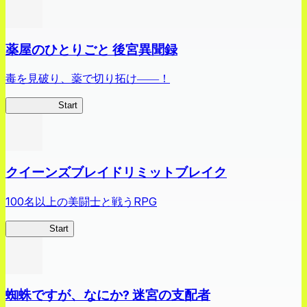
薬屋のひとりごと 後宮異聞録
毒を見破り、薬で切り拓け――！
薬屋異聞録
Start
クイーンズブレイドリミットブレイク
100名以上の美闘士と戦うRPG
クイブレ
Start
蜘蛛ですが、なにか? 迷宮の支配者