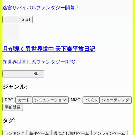
迷宮サバイバルファンタジー開幕！
蜘蛛ラビ
Start
月が導く異世界道中 天下泰平旅日記
異世界世直し系ファンタジーRPG
ツキミチ旅日記
Start
ジャンル
:
RPG
カード
シミュレーション
MMO
パズル
シューティング
事前登録
タグ
:
ランキング
新作ゲーム
暇つぶし無料ゲーム
オンラインゲーム