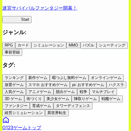
迷宮サバイバルファンタジー開幕！
蜘蛛ラビ
Start
ジャンル
:
RPG
カード
シミュレーション
MMO
パズル
シューティング
事前登録
タグ
:
ランキング
新作ゲーム
暇つぶし無料ゲーム
オンラインゲーム
放置ゲーム
スマホ おすすめゲーム
pc おすすめゲーム
ハクスラ
人気ゲーム
アニメゲーム
脱出ゲーム
戦争
マルチプレイ
3D ゲーム
街づくり
美少女ゲーム
陣取りゲーム
戦艦ゲーム
ファンタジー
育成ゲーム
タワーディフェンス
経営シミュレーション
異世界転生
G123ゲームトップ