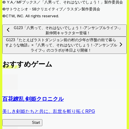
© Y.A／MFブックス／「八男って、それはないでしょう！」製作委員会
©サトウとシオ・SBクリエイティブ／ラスダン製作委員会
©CTW, INC. All rights reserved.
G123「八男って、それはないでしょう！-アンサンブルライフ-」
新仲間キャラクター登場！
G123『たとえばラストダンジョン前の村の少年が序盤の街で暮ら
すような物語』×『八男って、それはないでしょう！-アンサンブル
ライフ-』のコラボが本日より開催！
おすすめゲーム
百花繚乱 剣姫クロニクル
美しき剣姫たちと共に、乱世を斬り拓くRPG
剣姫クロニクル
Start