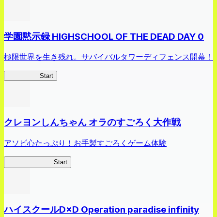
学園黙示録 HIGHSCHOOL OF THE DEAD DAY 0
極限世界を生き残れ。サバイバルタワーディフェンス開幕！
HOTDZero
Start
クレヨンしんちゃん オラのすごろく大作戦
アソビ心たっぷり！お手製すごろくゲーム体験
オラすご大作戦
Start
ハイスクールD×D Operation paradise infinity