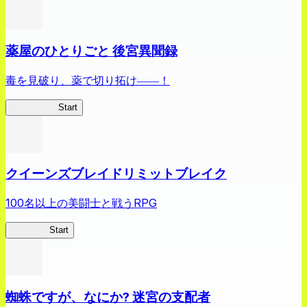
薬屋のひとりごと 後宮異聞録
毒を見破り、薬で切り拓け――！
薬屋異聞録
Start
クイーンズブレイドリミットブレイク
100名以上の美闘士と戦うRPG
クイブレ
Start
蜘蛛ですが、なにか? 迷宮の支配者