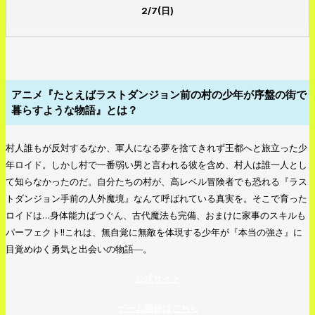
2/7(日)
アニメ『たとえばラストダンジョン前の村の少年が序盤の街で
暮らすような物語』とは？
村人誰もが反対するなか、軍人になる夢を捨てきれず王都へと旅立った少
年ロイド。しかし村で一番弱い男と言われる彼を含め、村人は誰一人とし
て知らなかったのだ。自分たちの村が、高レベル冒険者でも恐れる『ラス
トダンジョン手前の人外魔境』なんて呼ばれている真実を。そこで育った
ロイドは…身体能力ばつぐん、古代魔法も完備、おまけに家事のスキルも
パーフェクト!!これは、無自覚に無敵を体現する少年が『本当の強さ』に
目覚めゆく勇気と出会いの物語―。
公式サイト
ゲーム開始はこちら