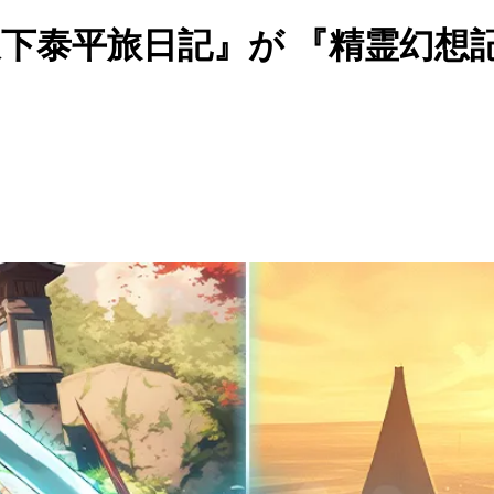
 天下泰平旅日記』が 『精霊幻想
！