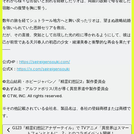
それから様々な出会いと別れを経験したリオは、両親の故郷で母を殺した
宿敵への復讐を胸に誓う。
数年の旅を経てシュトラール地方へと舞い戻ったリオは、望まぬ政略結婚
を強いられていた恩師セリアを救出。
だが、その直後、突如として出現した光の柱に導かれるようにして、彼は
己が前世である天川春人の初恋の少女・綾瀬美春と衝撃的な再会を果たす
――
公式HP：
https://seireigensouki.com/
公式X：
https://x.com/seireigensouki
©北山結莉・ホビージャパン／『精霊幻想記2』製作委員会
©あずみ圭・アルファポリス/月が導く異世界道中製作委員会
© CTW, INC. All rights reserved.
※その他記載されている会社名、製品名は、各社の登録商標または商標で
す。
G123『精霊幻想記アナザーテイル』で TVアニメ「異世界はスマー
トフォンとともに。2」とのコラボイベント開催！