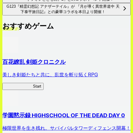
G123『精霊幻想記 アナザーテイル』が 『月が導く異世界道中 天
下泰平旅日記』との豪華コラボを本日より開催！
おすすめゲーム
百花繚乱 剣姫クロニクル
美しき剣姫たちと共に、乱世を斬り拓くRPG
剣姫クロニクル
Start
学園黙示録 HIGHSCHOOL OF THE DEAD DAY 0
極限世界を生き残れ。サバイバルタワーディフェンス開幕！