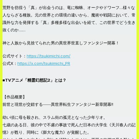
荒野を彷徨う「真」が出会うのは、竜に蜘蛛、オークやドワーフ…様々な
人ならざる種族。元の世界との環境の違いから、魔術や戦闘において、常
識外な力を発揮する「真」多種多様な出会いを経て、この世界でどう生き
抜くのか……
神と人族から見捨てられた男の異世界世直しファンタジー開幕！
公式サイト：
https://tsukimichi.com/
公式X：
https://x.com/tsukimichi_PR
■TVアニメ「精霊幻想記2」とは？
【作品概要】
前世と現世が交錯する――異世界転生ファンタジー新章開幕!!
幼い頃に母を殺され、スラム街の孤児となった少年リオ。
七歳のある日、彼の中で不慮の事故で死んだ日本の大学生《天川春人の記
憶》が甦り、同時に《膨大な魔力》が覚醒した。