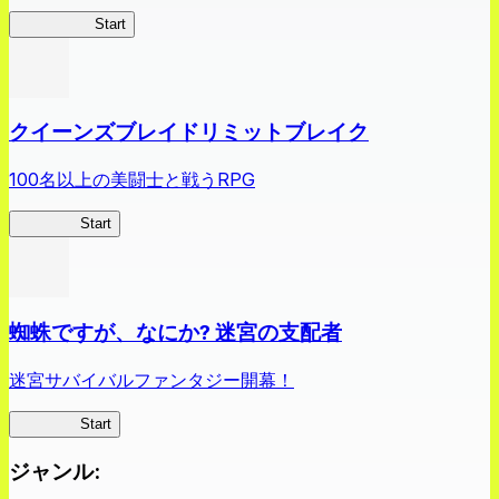
薬屋異聞録
Start
クイーンズブレイドリミットブレイク
100名以上の美闘士と戦うRPG
クイブレ
Start
蜘蛛ですが、なにか? 迷宮の支配者
迷宮サバイバルファンタジー開幕！
蜘蛛ラビ
Start
ジャンル
: