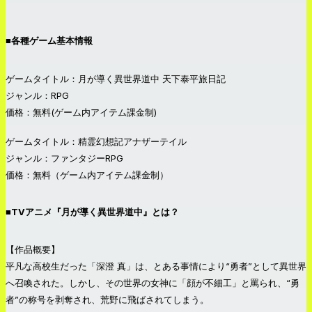
■各種ゲーム基本情報
ゲームタイトル：月が導く異世界道中 天下泰平旅日記
ジャンル：RPG
価格：無料(ゲーム内アイテム課金制)
ゲームタイトル：精霊幻想記アナザーテイル
ジャンル：ファンタジーRPG
価格：無料（ゲーム内アイテム課金制）
■TVアニメ『月が導く異世界道中』とは？
【作品概要】
平凡な高校生だった「深澄 真」は、とある事情により“勇者”として異世界
へ召喚された。しかし、その世界の女神に「顔が不細工」と罵られ、“勇
者”の称号を剥奪され、荒野に飛ばされてしまう。