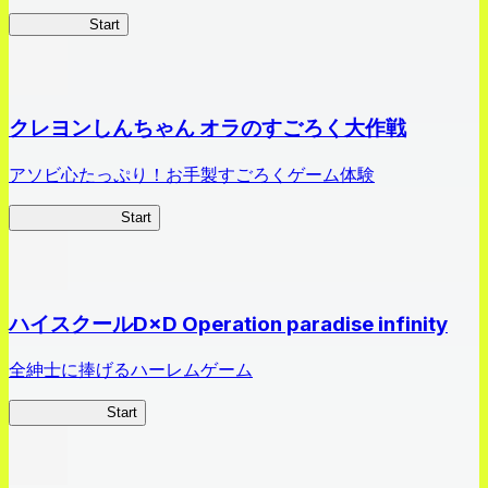
HOTDZero
Start
クレヨンしんちゃん オラのすごろく大作戦
アソビ心たっぷり！お手製すごろくゲーム体験
オラすご大作戦
Start
ハイスクールD×D Operation paradise infinity
全紳士に捧げるハーレムゲーム
ハイスクール
Start