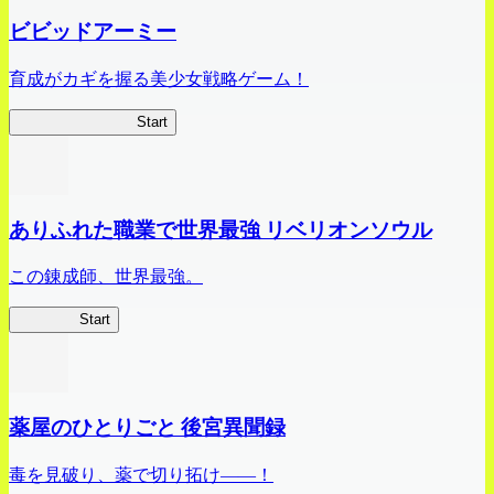
ビビッドアーミー
育成がカギを握る美少女戦略ゲーム！
ビビッドアーミー
Start
ありふれた職業で世界最強 リベリオンソウル
この錬成師、世界最強。
ありリベ
Start
薬屋のひとりごと 後宮異聞録
毒を見破り、薬で切り拓け――！