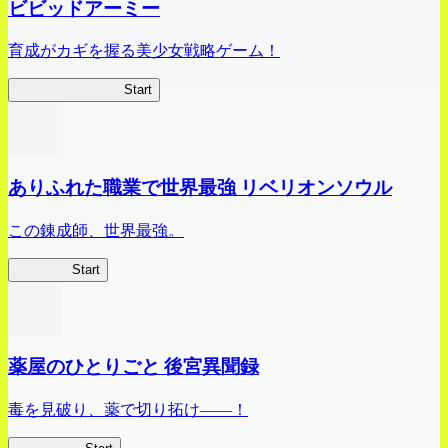
ビビッドアーミー
育成がカギを握る美少女戦略ゲーム！
ビビッドアーミー
Start
ありふれた職業で世界最強 リベリオンソウル
この錬成師、世界最強。
ありリベ
Start
薬屋のひとりごと 後宮異聞録
毒を見破り、薬で切り拓け――！