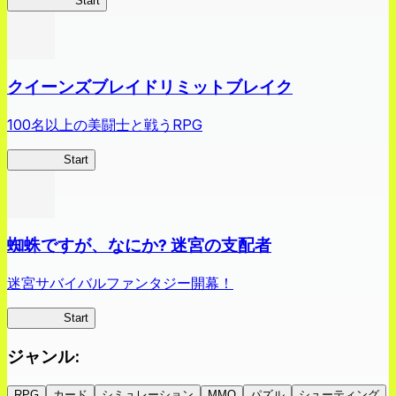
薬屋異聞録
Start
クイーンズブレイドリミットブレイク
100名以上の美闘士と戦うRPG
クイブレ
Start
蜘蛛ですが、なにか? 迷宮の支配者
迷宮サバイバルファンタジー開幕！
蜘蛛ラビ
Start
ジャンル
:
RPG
カード
シミュレーション
MMO
パズル
シューティング