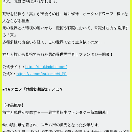
され、荒野に飛ばされてしまう。
荒野を彷徨う「真」が出会うのは、竜に蜘蛛、オークやドワーフ…様々な
人ならざる種族。
元の世界との環境の違いから、魔術や戦闘において、常識外な力を発揮す
る「真」
多種多様な出会いを経て、この世界でどう生き抜くのか……
神と人族から見捨てられた男の異世界世直しファンタジー開幕！
公式サイト：
https://tsukimichi.com/
公式X：
https://x.com/tsukimichi_PR
■TVアニメ「精霊幻想記2」とは？
【作品概要】
前世と現世が交錯する――異世界転生ファンタジー新章開幕!!
幼い頃に母を殺され、スラム街の孤児となった少年リオ。
七歳のある日、彼の中で不慮の事故で死んだ日本の大学生《天川春人の記