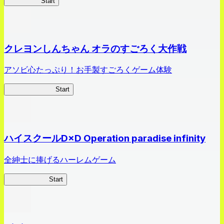
HOTDZero
Start
クレヨンしんちゃん オラのすごろく大作戦
アソビ心たっぷり！お手製すごろくゲーム体験
オラすご大作戦
Start
ハイスクールD×D Operation paradise infinity
全紳士に捧げるハーレムゲーム
ハイスクール
Start