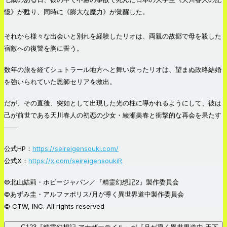
憶》が甦り、同時に《膨大な魔力》が覚醒した。
それから様々な出会いと別れを経験したリオは、両親の故郷で母を殺した
宿敵への復讐を胸に誓う。
数年の旅を経てシュトラール地方へと舞い戻ったリオは、望まぬ政略結婚
を強いられていた恩師セリアを救出。
だが、その直後、突如として出現した光の柱に導かれるようにして、彼は
己が前世である天川春人の初恋の少女・綾瀬美春と衝撃的な再会を果たす
――
公式HP：
https://seireigensouki.com/
公式X：
https://x.com/seireigensoukiR
©北山結莉・ホビージャパン／『精霊幻想記2』製作委員会
©あずみ圭・アルファポリス/月が導く異世界道中製作委員会
© CTW, INC. All rights reserved