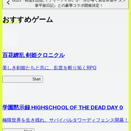
G123『精霊幻想記 アナザーテイル』が『月が導く異世界道中 天下
泰平旅日記』との豪華コラボ開催決定！
おすすめゲーム
百花繚乱 剣姫クロニクル
美しき剣姫たちと共に、乱世を斬り拓くRPG
剣姫クロニクル
Start
学園黙示録 HIGHSCHOOL OF THE DEAD DAY 0
極限世界を生き残れ。サバイバルタワーディフェンス開幕！