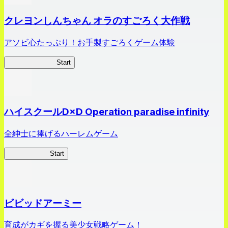
クレヨンしんちゃん オラのすごろく大作戦
アソビ心たっぷり！お手製すごろくゲーム体験
オラすご大作戦
Start
ハイスクールD×D Operation paradise infinity
全紳士に捧げるハーレムゲーム
ハイスクール
Start
ビビッドアーミー
育成がカギを握る美少女戦略ゲーム！