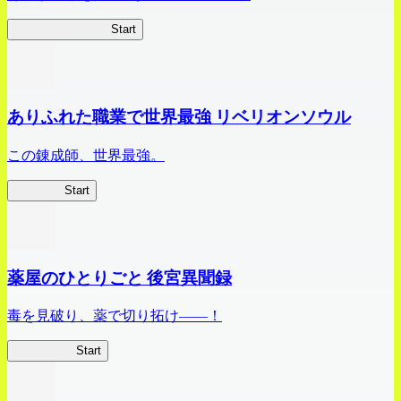
ビビッドアーミー
Start
ありふれた職業で世界最強 リベリオンソウル
この錬成師、世界最強。
ありリベ
Start
薬屋のひとりごと 後宮異聞録
毒を見破り、薬で切り拓け――！
薬屋異聞録
Start