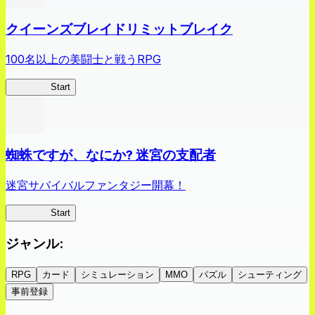
クイーンズブレイドリミットブレイク
100名以上の美闘士と戦うRPG
クイブレ
Start
蜘蛛ですが、なにか? 迷宮の支配者
迷宮サバイバルファンタジー開幕！
蜘蛛ラビ
Start
ジャンル
:
RPG
カード
シミュレーション
MMO
パズル
シューティング
事前登録