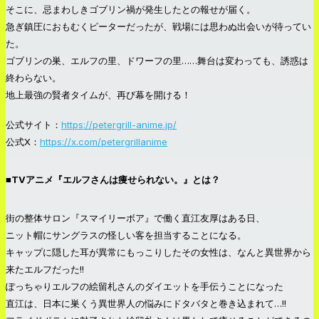
そこに、忌まわしきゴブリン禍が発生したとの報せが届く。
急ぎ鎮圧におもむくピーターだったが、戦場には思わぬ出会いが待ってい
た。
ゴブリンの巣、エルフの里、ドワーフの里……舞台は変わっても、誘惑は
終わらない。
地上最強の賢者タイムが、再び幕を開ける！
公式サイト：
https://petergrill-anime.jp/
公式X：
https://x.com/petergrillanime
■TVアニメ『エルフさんは痩せられない。』とは？
街の整体サロン『スマイリーボア』で働く直江友厚はある日、
ニット帽にサングラスの怪しい客を担当することになる。
キャップに隠した耳が異常にもっこりしたその女性は、なんと異世界から
来たエルフだった!!
ぽっちゃりエルフの絵留札さんのダイエットを手伝うことになった
直江は、日本に巣くう異世界人の悩みにドタバタと巻き込まれて…!!