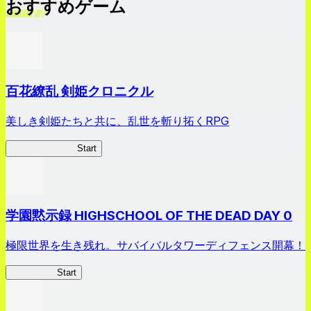
おすすめゲーム
百花繚乱 剣姫クロニクル
美しき剣姫たちと共に、乱世を斬り拓くRPG
剣姫クロニクル
Start
学園黙示録 HIGHSCHOOL OF THE DEAD DAY 0
極限世界を生き残れ。サバイバルタワーディフェンス開幕！
HOTDZero
Start