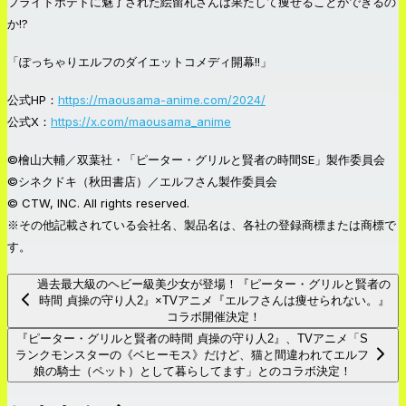
フライドポテトに魅了された絵留札さんは果たして痩せることができるの
か!?
「ぽっちゃりエルフのダイエットコメディ開幕!!」
公式HP：
https://maousama-anime.com/2024/
公式X：
https://x.com/maousama_anime
©檜山大輔／双葉社・「ピーター・グリルと賢者の時間SE」製作委員会
©シネクドキ（秋田書店）／エルフさん製作委員会
© CTW, INC. All rights reserved.
※その他記載されている会社名、製品名は、各社の登録商標または商標で
す。
過去最大級のヘビー級美少女が登場！『ピーター・グリルと賢者の
時間 貞操の守り人2』×TVアニメ『エルフさんは痩せられない。』
コラボ開催決定！
『ピーター・グリルと賢者の時間 貞操の守り人2』、TVアニメ「S
ランクモンスターの《ベヒーモス》だけど、猫と間違われてエルフ
娘の騎士（ペット）として暮らしてます」とのコラボ決定！