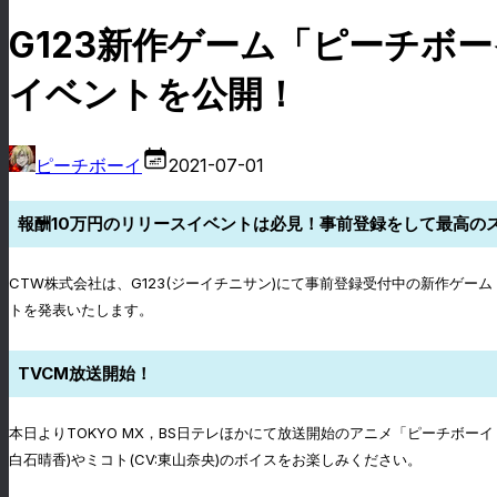
G123新作ゲーム「ピーチボ
イベントを公開！
ピーチボーイ
2021-07-01
報酬10万円のリリースイベントは必見！事前登録をして最高の
CTW株式会社は、G123(ジーイチニサン)にて事前登録受付中の新作ゲ
トを発表いたします。
TVCM放送開始！
本日よりTOKYO MX，BS日テレほかにて放送開始のアニメ「ピーチボー
白石晴香)やミコト(CV:東山奈央)のボイスをお楽しみください。