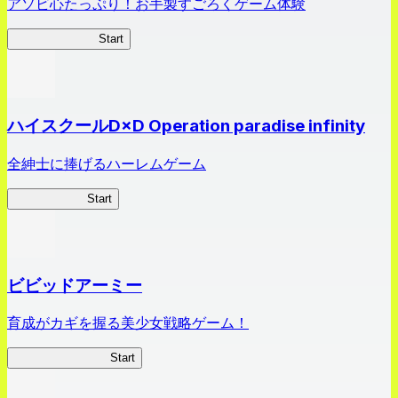
アソビ心たっぷり！お手製すごろくゲーム体験
オラすご大作戦
Start
ハイスクールD×D Operation paradise infinity
全紳士に捧げるハーレムゲーム
ハイスクール
Start
ビビッドアーミー
育成がカギを握る美少女戦略ゲーム！
ビビッドアーミー
Start