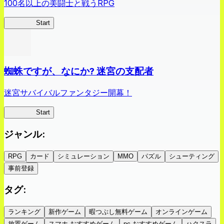
100名以上の美闘士と戦うRPG
クイブレ
Start
蜘蛛ですが、なにか? 迷宮の支配者
迷宮サバイバルファンタジー開幕！
蜘蛛ラビ
Start
ジャンル
:
RPG
カード
シミュレーション
MMO
パズル
シューティング
事前登録
タグ
:
ランキング
新作ゲーム
暇つぶし無料ゲーム
オンラインゲーム
放置ゲーム
スマホ おすすめゲーム
pc おすすめゲーム
ハクスラ