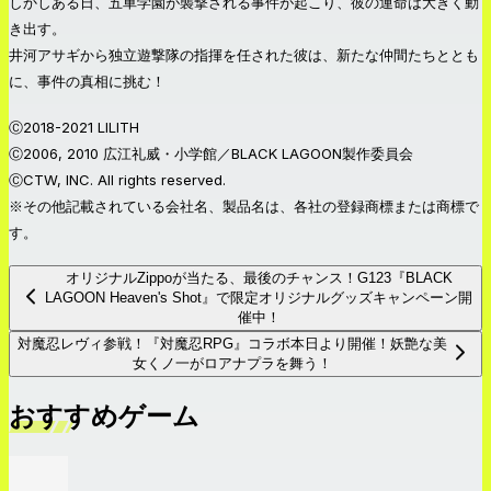
しかしある日、五車学園が襲撃される事件が起こり、彼の運命は大きく動
き出す。
井河アサギから独立遊撃隊の指揮を任された彼は、新たな仲間たちととも
に、事件の真相に挑む！
Ⓒ2018-2021 LILITH
Ⓒ2006, 2010 広江礼威・小学館／BLACK LAGOON製作委員会
ⒸCTW, INC. All rights reserved.
※その他記載されている会社名、製品名は、各社の登録商標または商標で
す。
オリジナルZippoが当たる、最後のチャンス！G123『BLACK
LAGOON Heaven's Shot』で限定オリジナルグッズキャンペーン開
催中！
対魔忍レヴィ参戦！『対魔忍RPG』コラボ本日より開催！妖艶な美
女くノ一がロアナプラを舞う！
おすすめゲーム