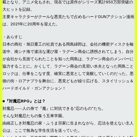
載となり、アニメ化もされ、現在では原作がシリーズ累計950万部突破の
大ヒットを記録。
主要キャラクターがクールな悪党たちで占めるハードGUNアクション漫画
は、2021年に20周年を迎えた。
・あらすじ
日本の商社・旭日重工の社員である岡島緑郎は、会社の機密ディスクを輸
送中、南シナ海で違法な運び屋・ラグーン商会に誘拐されてしまう。自分
が会社から見捨てられたことを知った岡島は、ラグーン商会のメンバーに
協力することに。かくして、ラグーン商会の見習い水夫となった岡島こと
ロックは、仕事をこなす度、確実に悪党として覚醒していくのだった。悪
徳の街・ロアナプラを舞台に、悪党どもが繰り広げる、スタイリッシュ＆
ハードボイルド・ガンアクション！
■『対魔忍RPG』とは？
対魔忍――人の身で『魔』に対抗できる“忍のもの”たち。
そんな対魔忍たちの集う五車学園。
由緒正しき対魔忍の家・ふうま宗家に生まれながら、忍法を使えない主人
公は、ここで無為な学生生活を送っていた。