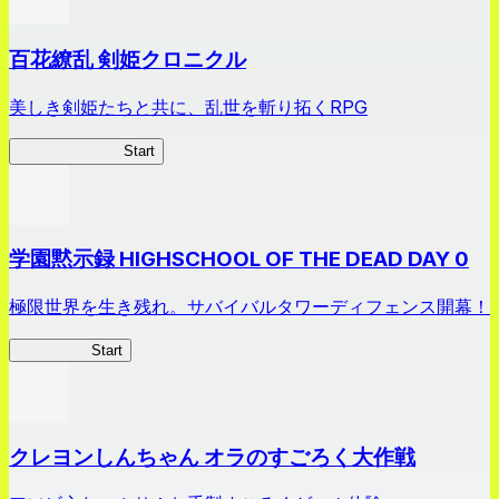
百花繚乱 剣姫クロニクル
美しき剣姫たちと共に、乱世を斬り拓くRPG
剣姫クロニクル
Start
学園黙示録 HIGHSCHOOL OF THE DEAD DAY 0
極限世界を生き残れ。サバイバルタワーディフェンス開幕！
HOTDZero
Start
クレヨンしんちゃん オラのすごろく大作戦