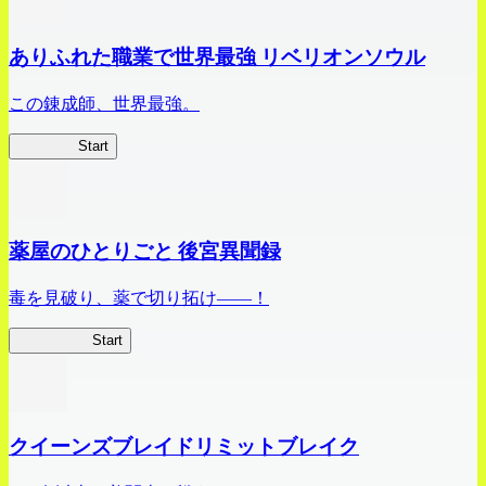
ありふれた職業で世界最強 リベリオンソウル
この錬成師、世界最強。
ありリベ
Start
薬屋のひとりごと 後宮異聞録
毒を見破り、薬で切り拓け――！
薬屋異聞録
Start
クイーンズブレイドリミットブレイク