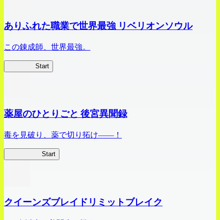
ありふれた職業で世界最強 リベリオンソウル
この錬成師、世界最強。
ありリベ
Start
薬屋のひとりごと 後宮異聞録
毒を見破り、薬で切り拓け――！
薬屋異聞録
Start
クイーンズブレイドリミットブレイク