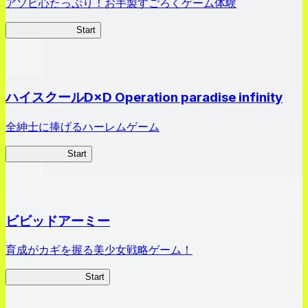
アソビ心たっぷり！お手製すごろくゲーム体験
オラすご大作戦
Start
ハイスクールD×D Operation paradise infinity
全紳士に捧げるハーレムゲーム
ハイスクール
Start
ビビッドアーミー
育成がカギを握る美少女戦略ゲーム！
ビビッドアーミー
Start