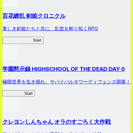
百花繚乱 剣姫クロニクル
美しき剣姫たちと共に、乱世を斬り拓くRPG
剣姫クロニクル
Start
学園黙示録 HIGHSCHOOL OF THE DEAD DAY 0
極限世界を生き残れ。サバイバルタワーディフェンス開幕！
HOTDZero
Start
クレヨンしんちゃん オラのすごろく大作戦