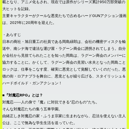
載となり、アニメ化もされ、現在では原作がシリーズ累計950万部突破の
大ヒットを記録。
主要キャラクターがクールな悪党たちで占めるハードGUNアクション漫画
は、2021年に20周年を迎えた。
・あらすじ
日本の商社・旭日重工の社員である岡島緑郎は、会社の機密ディスクを輸
送中、南シナ海で違法な運び屋・ラグーン商会に誘拐されてしまう。自分
が会社から見捨てられたことを知った岡島は、ラグーン商会のメンバーに
協力することに。かくして、ラグーン商会の見習い水夫となった岡島こと
ロックは、仕事をこなす度、確実に悪党として覚醒していくのだった。悪
徳の街・ロアナプラを舞台に、悪党どもが繰り広げる、スタイリッシュ＆
ハードボイルド・ガンアクション！
■『対魔忍RPG』とは？
対魔忍――人の身で『魔』に対抗できる“忍のもの”たち。
そんな対魔忍たちの集う五車学園。
由緒正しき対魔忍の家・ふうま宗家に生まれながら、忍法を使えない主人
公は、ここで無為な学生生活を送っていた。