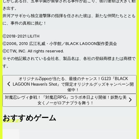
しかしある日、五車学園が襲撃される事件が起こり、彼の運命は大きく動
き出す。
井河アサギから独立遊撃隊の指揮を任された彼は、新たな仲間たちととも
に、事件の真相に挑む！
Ⓒ2018-2021 LILITH
Ⓒ2006, 2010 広江礼威・小学館／BLACK LAGOON製作委員会
ⒸCTW, INC. All rights reserved.
※その他記載されている会社名、製品名は、各社の登録商標または商標で
す。
オリジナルZippoが当たる、最後のチャンス！G123『BLACK
LAGOON Heaven's Shot』で限定オリジナルグッズキャンペーン開
催中！
対魔忍レヴィ参戦！『対魔忍RPG』コラボ本日より開催！妖艶な美
女くノ一がロアナプラを舞う！
おすすめゲーム