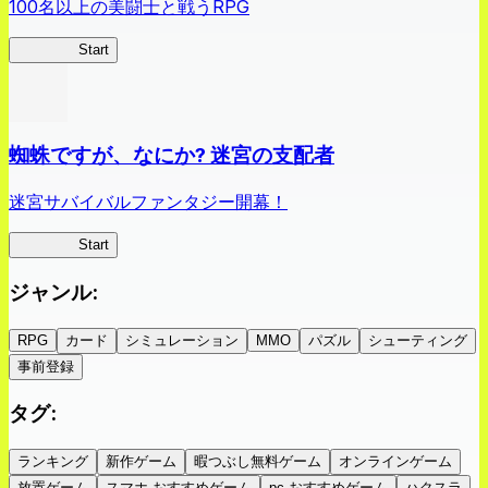
100名以上の美闘士と戦うRPG
クイブレ
Start
蜘蛛ですが、なにか? 迷宮の支配者
迷宮サバイバルファンタジー開幕！
蜘蛛ラビ
Start
ジャンル
:
RPG
カード
シミュレーション
MMO
パズル
シューティング
事前登録
タグ
:
ランキング
新作ゲーム
暇つぶし無料ゲーム
オンラインゲーム
放置ゲーム
スマホ おすすめゲーム
pc おすすめゲーム
ハクスラ