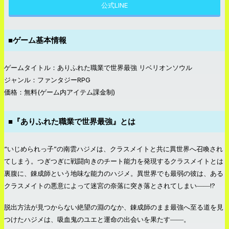
公式LINE
■ゲーム基本情報
ゲームタイトル：ありふれた職業で世界最強 リベリオンソウル
ジャンル：ファンタジーRPG
価格：無料(ゲーム内アイテム課金制)
■『ありふれた職業で世界最強』とは
“いじめられっ子”の南雲ハジメは、クラスメイトと共に異世界へ召喚され
てしまう。つぎつぎに戦闘向きのチート能力を発現するクラスメイトとは
裏腹に、錬成師という地味な能力のハジメ。異世界でも最弱の彼は、ある
クラスメイトの悪意によって迷宮の奈落に突き落とされてしまい――!?
脱出方法が見つからない絶望の淵のなか、錬成師のまま最強へ至る道を見
つけたハジメは、吸血鬼のユエと運命の出会いを果たす――。