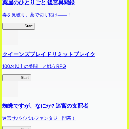
薬屋のひとりごと 後宮異聞録
毒を見破り、薬で切り拓け――！
薬屋異聞録
Start
クイーンズブレイドリミットブレイク
100名以上の美闘士と戦うRPG
クイブレ
Start
蜘蛛ですが、なにか? 迷宮の支配者
迷宮サバイバルファンタジー開幕！