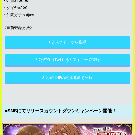
・金貨x50000
・ダイヤx200
・仲間ガチャ券x5
《事前登録方法》
1.公式サイトから登録
2.公式X(旧Twitter)のフォローで登録
3.公式LINEの友達追加で登録
■SNSにてリリースカウントダウンキャンペーン開催！