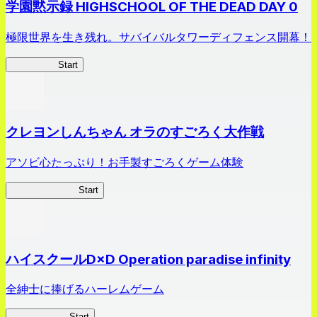
学園黙示録 HIGHSCHOOL OF THE DEAD DAY 0
極限世界を生き残れ。サバイバルタワーディフェンス開幕！
HOTDZero
Start
クレヨンしんちゃん オラのすごろく大作戦
アソビ心たっぷり！お手製すごろくゲーム体験
オラすご大作戦
Start
ハイスクールD×D Operation paradise infinity
全紳士に捧げるハーレムゲーム
ハイスクール
Start