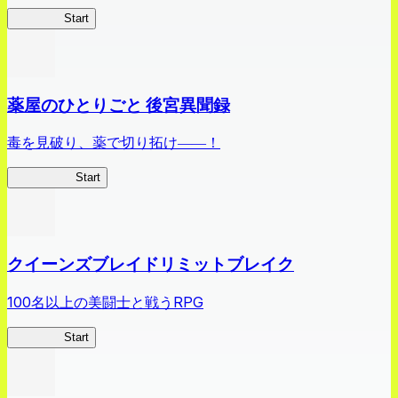
ありリベ
Start
薬屋のひとりごと 後宮異聞録
毒を見破り、薬で切り拓け――！
薬屋異聞録
Start
クイーンズブレイドリミットブレイク
100名以上の美闘士と戦うRPG
クイブレ
Start