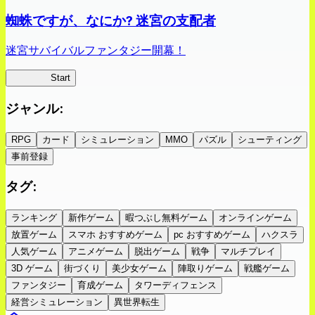
蜘蛛ですが、なにか? 迷宮の支配者
迷宮サバイバルファンタジー開幕！
蜘蛛ラビ
Start
ジャンル
:
RPG
カード
シミュレーション
MMO
パズル
シューティング
事前登録
タグ
:
ランキング
新作ゲーム
暇つぶし無料ゲーム
オンラインゲーム
放置ゲーム
スマホ おすすめゲーム
pc おすすめゲーム
ハクスラ
人気ゲーム
アニメゲーム
脱出ゲーム
戦争
マルチプレイ
3D ゲーム
街づくり
美少女ゲーム
陣取りゲーム
戦艦ゲーム
ファンタジー
育成ゲーム
タワーディフェンス
経営シミュレーション
異世界転生