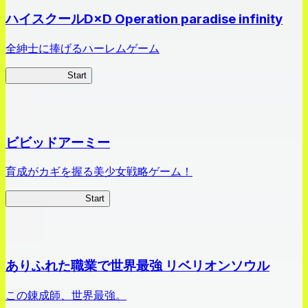
ハイスクールD×D Operation paradise infinity
全紳士に捧げるハーレムゲーム
ハイスクール
Start
ビビッドアーミー
育成がカギを握る美少女戦略ゲーム！
ビビッドアーミー
Start
ありふれた職業で世界最強 リベリオンソウル
この錬成師、世界最強。