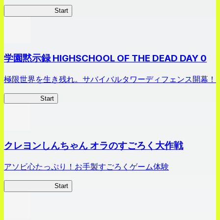
剣姫クロニクル
Start
学園黙示録 HIGHSCHOOL OF THE DEAD DAY 0
極限世界を生き残れ。サバイバルタワーディフェンス開幕！
HOTDZero
Start
クレヨンしんちゃん オラのすごろく大作戦
アソビ心たっぷり！お手製すごろくゲーム体験
オラすご大作戦
Start