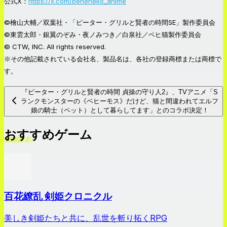
公式X：
https://x.com/beheneko_anime
©檜山大輔／双葉社・「ピーター・グリルと賢者の時間SE」製作委員会
©東雲太郎・銀翼のぞみ・夜ノみつき／白泉社／ベヒ猫製作委員会
© CTW, INC. All rights reserved.
※その他記載されている会社名、製品名は、各社の登録商標または商標で
す。
『ピーター・グリルと賢者の時間 貞操の守り人2』、TVアニメ「S
ランクモンスターの《ベヒーモス》だけど、猫と間違われてエルフ
娘の騎士（ペット）として暮らしてます」とのコラボ決定！
おすすめゲーム
百花繚乱 剣姫クロニクル
美しき剣姫たちと共に、乱世を斬り拓くRPG