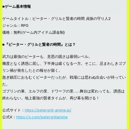
■ゲーム基本情報
ゲームタイトル：ピーター・グリルと賢者の時間 貞操の守り人2
ジャンル：RPG
価格：無料(ゲーム内アイテム課金制)
■『ピーター・グリルと賢者の時間』とは？
武力は最強のピーターも、意思の固さは最弱レベル。
幾度となく誘惑に屈し、下半身は緩くなる一方。そこに、忌まわしきゴブ
リン禍が発生したとの報せが届く。
急ぎ鎮圧におもむくピーターだったが、戦場には思わぬ出会いが待ってい
た。
ゴブリンの巣、エルフの里、ドワーフの里……舞台は変わっても、誘惑は
終わらない。地上最強の賢者タイムが、再び幕を開ける！
公式サイト：
https://petergrill-anime.jp/
公式X：
https://x.com/petergrillanime