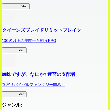
薬屋異聞録
Start
クイーンズブレイドリミットブレイク
100名以上の美闘士と戦うRPG
クイブレ
Start
蜘蛛ですが、なにか? 迷宮の支配者
迷宮サバイバルファンタジー開幕！
蜘蛛ラビ
Start
ジャンル
: