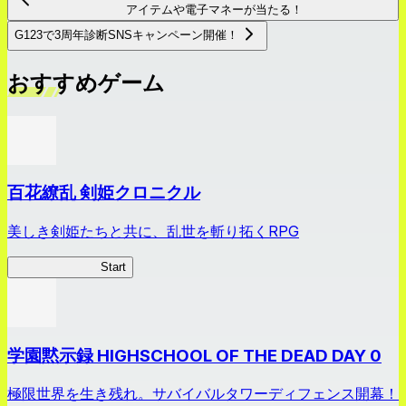
アイテムや電子マネーが当たる！
G123で3周年診断SNSキャンペーン開催！
おすすめゲーム
百花繚乱 剣姫クロニクル
美しき剣姫たちと共に、乱世を斬り拓くRPG
剣姫クロニクル
Start
学園黙示録 HIGHSCHOOL OF THE DEAD DAY 0
極限世界を生き残れ。サバイバルタワーディフェンス開幕！