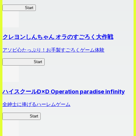
HOTDZero
Start
クレヨンしんちゃん オラのすごろく大作戦
アソビ心たっぷり！お手製すごろくゲーム体験
オラすご大作戦
Start
ハイスクールD×D Operation paradise infinity
全紳士に捧げるハーレムゲーム
ハイスクール
Start