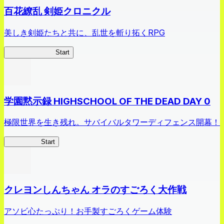
百花繚乱 剣姫クロニクル
美しき剣姫たちと共に、乱世を斬り拓くRPG
剣姫クロニクル
Start
学園黙示録 HIGHSCHOOL OF THE DEAD DAY 0
極限世界を生き残れ。サバイバルタワーディフェンス開幕！
HOTDZero
Start
クレヨンしんちゃん オラのすごろく大作戦
アソビ心たっぷり！お手製すごろくゲーム体験