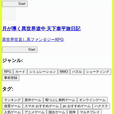
蜘蛛ラビ
Start
月が導く異世界道中 天下泰平旅日記
異世界世直し系ファンタジーRPG
ツキミチ旅日記
Start
ジャンル
:
RPG
カード
シミュレーション
MMO
パズル
シューティング
事前登録
タグ
:
ランキング
新作ゲーム
暇つぶし無料ゲーム
オンラインゲーム
放置ゲーム
スマホ おすすめゲーム
pc おすすめゲーム
ハクスラ
人気ゲーム
アニメゲーム
脱出ゲーム
戦争
マルチプレイ