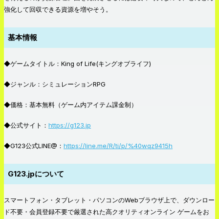
強化して回収できる資源を増やそう。
基本情報
◆ゲームタイトル：King of Life(キングオブライフ)
◆ジャンル：シミュレーションRPG
◆価格：基本無料（ゲーム内アイテム課金制）
◆公式サイト：
https://g123.jp
◆G123公式LINE@：
https://line.me/R/ti/p/%40wqz9415h
G123.jpについて
スマートフォン・タブレット・パソコンのWebブラウザ上で、ダウンロー
ド不要・会員登録不要で厳選された高クオリティ
オンライン ゲーム
をお