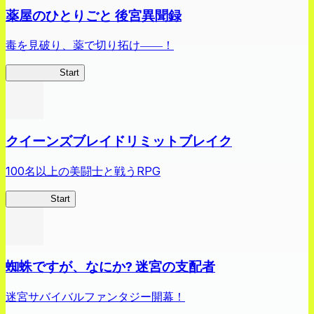
薬屋のひとりごと 後宮異聞録
毒を見破り、薬で切り拓け――！
薬屋異聞録
Start
クイーンズブレイドリミットブレイク
100名以上の美闘士と戦うRPG
クイブレ
Start
蜘蛛ですが、なにか? 迷宮の支配者
迷宮サバイバルファンタジー開幕！