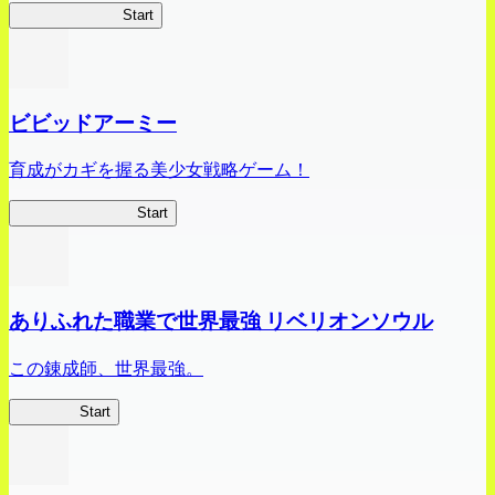
オラすご大作戦
Start
ビビッドアーミー
育成がカギを握る美少女戦略ゲーム！
ビビッドアーミー
Start
ありふれた職業で世界最強 リベリオンソウル
この錬成師、世界最強。
ありリベ
Start