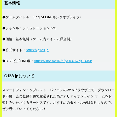
基本情報
◆ゲームタイトル：King of Life(キングオブライフ)
◆ジャンル：シミュレーションRPG
◆価格：基本無料（ゲーム内アイテム課金制）
◆公式サイト：
https://g123.jp
◆G123公式LINE@：
https://line.me/R/ti/p/%40wqz9415h
G123.jpについて
スマートフォン・タブレット・パソコンのWebブラウザ上で、ダウンロー
ド不要・会員登録不要で厳選された高クオリティ
オンライン ゲーム
をお
楽しみいただけるサービスです。おすすめのタイトルが目白押しなので、
ぜひ覗いていってください！