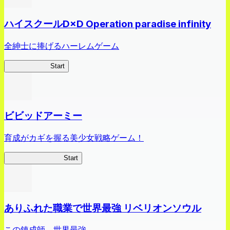
ハイスクールD×D Operation paradise infinity
全紳士に捧げるハーレムゲーム
ハイスクール
Start
ビビッドアーミー
育成がカギを握る美少女戦略ゲーム！
ビビッドアーミー
Start
ありふれた職業で世界最強 リベリオンソウル
この錬成師、世界最強。