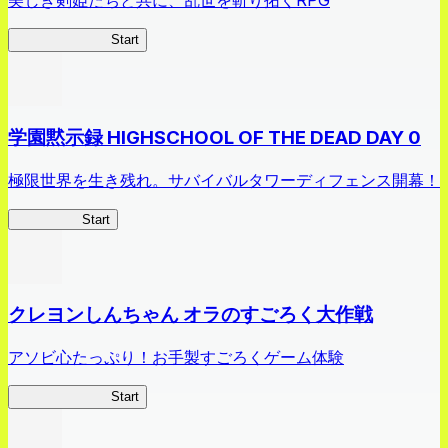
美しき剣姫たちと共に、乱世を斬り拓くRPG
剣姫クロニクル
Start
学園黙示録 HIGHSCHOOL OF THE DEAD DAY 0
極限世界を生き残れ。サバイバルタワーディフェンス開幕！
HOTDZero
Start
クレヨンしんちゃん オラのすごろく大作戦
アソビ心たっぷり！お手製すごろくゲーム体験
オラすご大作戦
Start