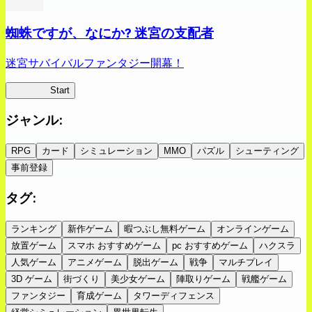
蜘蛛ですが、なにか? 迷宮の支配者
迷宮サバイバルファンタジー開幕！
蜘蛛ラビ
Start
ジャンル
:
RPG
カード
シミュレーション
MMO
パズル
シューティング
事前登録
タグ
:
ランキング
新作ゲーム
暇つぶし無料ゲーム
オンラインゲーム
放置ゲーム
スマホ おすすめゲーム
pc おすすめゲーム
ハクスラ
人気ゲーム
アニメゲーム
脱出ゲーム
戦争
マルチプレイ
3D ゲーム
街づくり
美少女ゲーム
陣取りゲーム
戦艦ゲーム
ファンタジー
育成ゲーム
タワーディフェンス