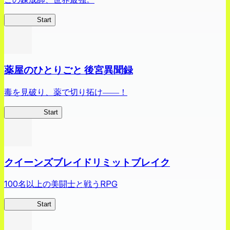
ありリベ
Start
薬屋のひとりごと 後宮異聞録
毒を見破り、薬で切り拓け――！
薬屋異聞録
Start
クイーンズブレイドリミットブレイク
100名以上の美闘士と戦うRPG
クイブレ
Start