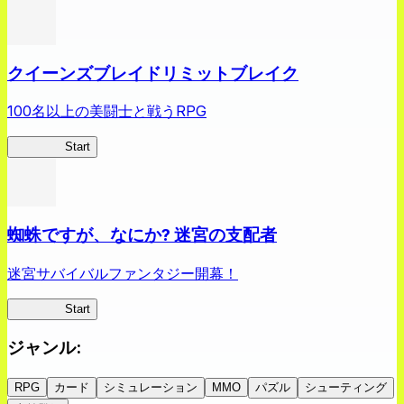
クイーンズブレイドリミットブレイク
100名以上の美闘士と戦うRPG
クイブレ
Start
蜘蛛ですが、なにか? 迷宮の支配者
迷宮サバイバルファンタジー開幕！
蜘蛛ラビ
Start
ジャンル
:
RPG
カード
シミュレーション
MMO
パズル
シューティング