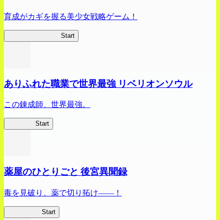
育成がカギを握る美少女戦略ゲーム！
ビビッドアーミー
Start
ありふれた職業で世界最強 リベリオンソウル
この錬成師、世界最強。
ありリベ
Start
薬屋のひとりごと 後宮異聞録
毒を見破り、薬で切り拓け――！
薬屋異聞録
Start