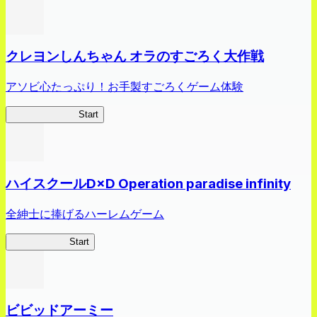
クレヨンしんちゃん オラのすごろく大作戦
アソビ心たっぷり！お手製すごろくゲーム体験
オラすご大作戦
Start
ハイスクールD×D Operation paradise infinity
全紳士に捧げるハーレムゲーム
ハイスクール
Start
ビビッドアーミー