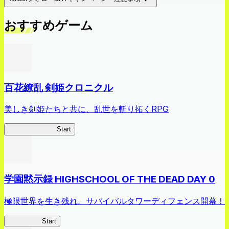
おすすめゲーム
百花繚乱 剣姫クロニクル
美しき剣姫たちと共に、乱世を斬り拓くRPG
剣姫クロニクル
Start
学園黙示録 HIGHSCHOOL OF THE DEAD DAY 0
極限世界を生き残れ。サバイバルタワーディフェンス開幕！
HOTDZero
Start