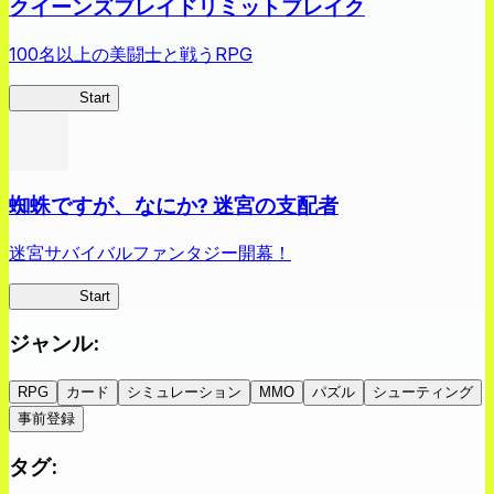
クイーンズブレイドリミットブレイク
100名以上の美闘士と戦うRPG
クイブレ
Start
蜘蛛ですが、なにか? 迷宮の支配者
迷宮サバイバルファンタジー開幕！
蜘蛛ラビ
Start
ジャンル
:
RPG
カード
シミュレーション
MMO
パズル
シューティング
事前登録
タグ
: