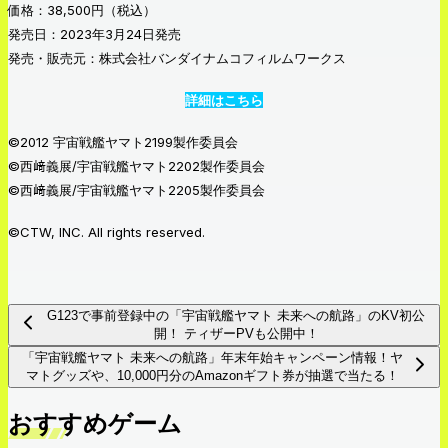
価格：38,500円（税込）
発売日：2023年3月24日発売
発売・販売元：株式会社バンダイナムコフィルムワークス
詳細はこちら
©2012 宇宙戦艦ヤマト2199製作委員会
©西﨑義展/宇宙戦艦ヤマト2202製作委員会
©西﨑義展/宇宙戦艦ヤマト2205製作委員会
©CTW, INC. All rights reserved.
G123で事前登録中の「宇宙戦艦ヤマト 未来への航路」のKV初公
開！ ティザーPVも公開中！
「宇宙戦艦ヤマト 未来への航路」年末年始キャンペーン情報！ヤ
マトグッズや、10,000円分のAmazonギフト券が抽選で当たる！
おすすめゲーム