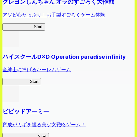
クレヨンしんちゃん オラのすごろく大作戦
アソビ心たっぷり！お手製すごろくゲーム体験
オラすご大作戦
Start
ハイスクールD×D Operation paradise infinity
全紳士に捧げるハーレムゲーム
ハイスクール
Start
ビビッドアーミー
育成がカギを握る美少女戦略ゲーム！
ビビッドアーミー
Start