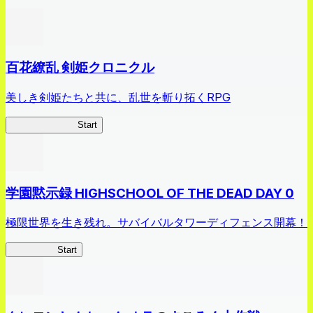
百花繚乱 剣姫クロニクル
美しき剣姫たちと共に、乱世を斬り拓くRPG
剣姫クロニクル
Start
学園黙示録 HIGHSCHOOL OF THE DEAD DAY 0
極限世界を生き残れ。サバイバルタワーディフェンス開幕！
HOTDZero
Start