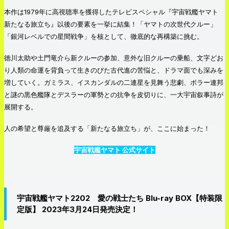
本作は1979年に高視聴率を獲得したテレビスペシャル『宇宙戦艦ヤマト
新たなる旅立ち』以後の要素を一挙に結集！「ヤマトの次世代クルー」
「銀河レベルでの星間戦争」を核として、徹底的な再構築に挑む。
徳川太助や土門竜介ら新クルーの参加、意外な旧クルーの乗船、文字どお
り人類の命運を背負って生きのびた古代進の苦悩と、ドラマ面でも深みを
増していく。ガミラス、イスカンダルの二連星を見舞う悲劇、ボラー連邦
と謎の黒色艦隊とデスラーの軍勢との抗争を皮切りに、一大宇宙叙事詩が
展開する。
人の希望と尊厳を追及する「新たなる旅立ち」が、ここに始まった！
宇宙戦艦ヤマト 公式サイト
宇宙戦艦ヤマト2202 愛の戦士たち Blu-ray BOX【特装限
定版】 2023年3月24日発売決定！