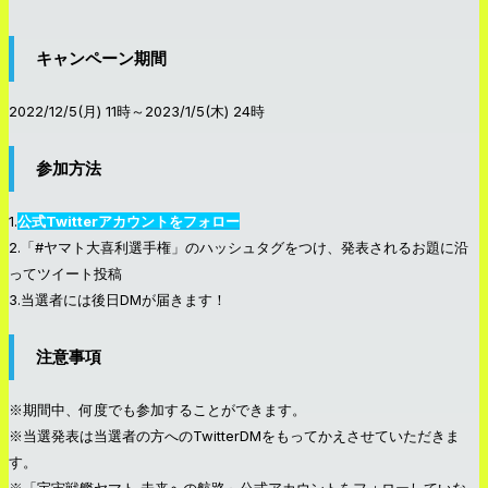
キャンペーン期間
2022/12/5(月) 11時～2023/1/5(木) 24時
参加方法
1.
公式Twitterアカウントをフォロー
2.「#ヤマト大喜利選手権」のハッシュタグをつけ、発表されるお題に沿
ってツイート投稿
3.当選者には後日DMが届きます！
注意事項
※期間中、何度でも参加することができます。
※当選発表は当選者の方へのTwitterDMをもってかえさせていただきま
す。
※「宇宙戦艦ヤマト 未来への航路」公式アカウントをフォローしていな