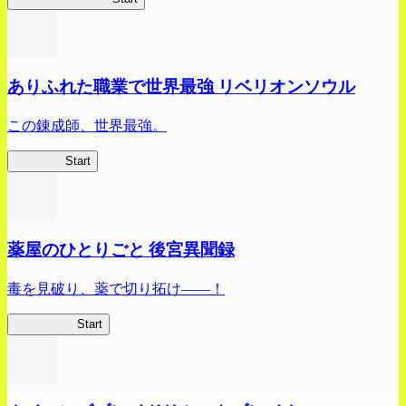
ありふれた職業で世界最強 リベリオンソウル
この錬成師、世界最強。
ありリベ
Start
薬屋のひとりごと 後宮異聞録
毒を見破り、薬で切り拓け――！
薬屋異聞録
Start