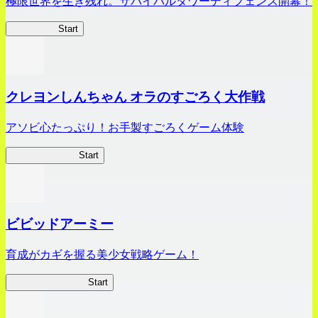
極限世界を生き残れ。サバイバルタワーディフェンス開幕！
HOTDZero
Start
クレヨンしんちゃん オラのすごろく大作戦
アソビ心たっぷり！お手製すごろくゲーム体験
オラすご大作戦
Start
ビビッドアーミー
育成がカギを握る美少女戦略ゲーム！
ビビッドアーミー
Start