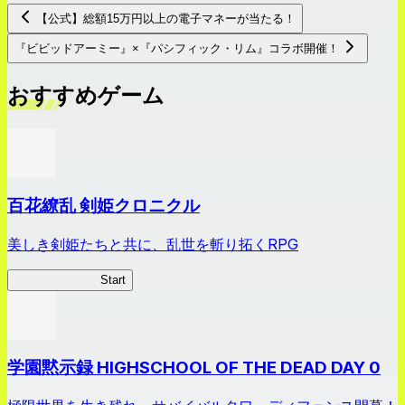
【公式】総額15万円以上の電子マネーが当たる！
『ビビッドアーミー』×『パシフィック・リム』コラボ開催！
おすすめゲーム
百花繚乱 剣姫クロニクル
美しき剣姫たちと共に、乱世を斬り拓くRPG
剣姫クロニクル
Start
学園黙示録 HIGHSCHOOL OF THE DEAD DAY 0