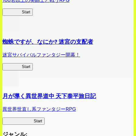
100名以上の美闘士と戦うRPG
クイブレ
Start
蜘蛛ですが、なにか? 迷宮の支配者
迷宮サバイバルファンタジー開幕！
蜘蛛ラビ
Start
月が導く異世界道中 天下泰平旅日記
異世界世直し系ファンタジーRPG
ツキミチ旅日記
Start
ジャンル
: