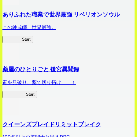
ありふれた職業で世界最強 リベリオンソウル
この錬成師、世界最強。
ありリベ
Start
薬屋のひとりごと 後宮異聞録
毒を見破り、薬で切り拓け――！
薬屋異聞録
Start
クイーンズブレイドリミットブレイク