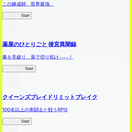
この錬成師、世界最強。
ありリベ
Start
薬屋のひとりごと 後宮異聞録
毒を見破り、薬で切り拓け――！
薬屋異聞録
Start
クイーンズブレイドリミットブレイク
100名以上の美闘士と戦うRPG
クイブレ
Start