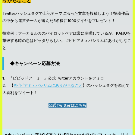
りがちなこと
Twitterハッシュタグで上記テーマに沿った文章を投稿しよう！投稿作品
の中から運営チームが選んだ5名様に1000ダイヤをプレゼント！
投稿例：フーカ＆ルカのパイロットペアは常に喧嘩しているが、KAIJUを
撃破する時の息はピッタリらしい。 #ビビアミｘパシリムにありがちなこ
と
◆キャンペーン応募方法
1. 『ビビッドアーミー』公式Twitterアカウントをフォロー
2.
【
#ビビアミｘパシリムにありがちなこと
】のハッシュタグを添えて
大喜利をツイート！
公式Twitterはこちら