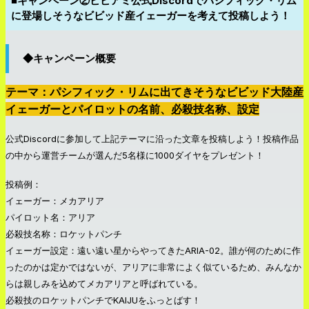
■キャンペーン②ビビアミ公式Discordでパシフィック・リム
に登場しそうなビビッド産イェーガーを考えて投稿しよう！
◆キャンペーン概要
テーマ：パシフィック・リムに出てきそうなビビッド大陸産
イェーガーとパイロットの名前、必殺技名称、設定
公式Discordに参加して上記テーマに沿った文章を投稿しよう！投稿作品
の中から運営チームが選んだ5名様に1000ダイヤをプレゼント！
投稿例：
イェーガー：メカアリア
パイロット名：アリア
必殺技名称：ロケットパンチ
イェーガー設定：遠い遠い星からやってきたARIA-02。誰が何のために作
ったのかは定かではないが、アリアに非常によく似ているため、みんなか
らは親しみを込めてメカアリアと呼ばれている。
必殺技のロケットパンチでKAIJUをふっとばす！