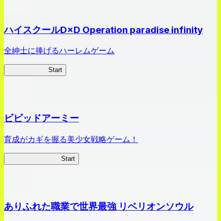
ハイスクールD×D Operation paradise infinity
全紳士に捧げるハーレムゲーム
ハイスクール
Start
ビビッドアーミー
育成がカギを握る美少女戦略ゲーム！
ビビッドアーミー
Start
ありふれた職業で世界最強 リベリオンソウル