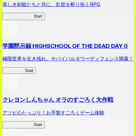
美しき剣姫たちと共に、乱世を斬り拓くRPG
剣姫クロニクル
Start
学園黙示録 HIGHSCHOOL OF THE DEAD DAY 0
極限世界を生き残れ。サバイバルタワーディフェンス開幕！
HOTDZero
Start
クレヨンしんちゃん オラのすごろく大作戦
アソビ心たっぷり！お手製すごろくゲーム体験
オラすご大作戦
Start