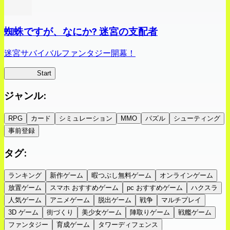
蜘蛛ですが、なにか? 迷宮の支配者
迷宮サバイバルファンタジー開幕！
蜘蛛ラビ
Start
ジャンル
:
RPG
カード
シミュレーション
MMO
パズル
シューティング
事前登録
タグ
:
ランキング
新作ゲーム
暇つぶし無料ゲーム
オンラインゲーム
放置ゲーム
スマホ おすすめゲーム
pc おすすめゲーム
ハクスラ
人気ゲーム
アニメゲーム
脱出ゲーム
戦争
マルチプレイ
3D ゲーム
街づくり
美少女ゲーム
陣取りゲーム
戦艦ゲーム
ファンタジー
育成ゲーム
タワーディフェンス