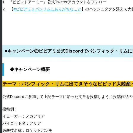
1. 『ビビッドアーミー』公式Twitterアカウントをフォロー
2.
【
#ビビアミｘパシリムにありがちなこと
】のハッシュタグを添えて大
■キャンペーン②ビビアミ公式Discordでパシフィック・リ
◆キャンペーン概要
テーマ：パシフィック・リムに出てきそうなビビッド大陸産
公式Discordに参加して上記テーマに沿った文章を投稿しよう！投稿作品
投稿例：
イェーガー：メカアリア
パイロット名：アリア
必殺技名称：ロケットパンチ