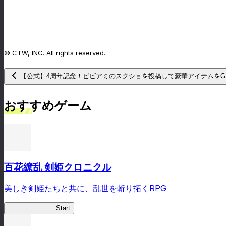
© CTW, INC. All rights reserved.
【公式】4周年記念！ビビアミのスクショを投稿して豪華アイテムをG
おすすめゲーム
百花繚乱 剣姫クロニクル
美しき剣姫たちと共に、乱世を斬り拓くRPG
剣姫クロニクル
Start