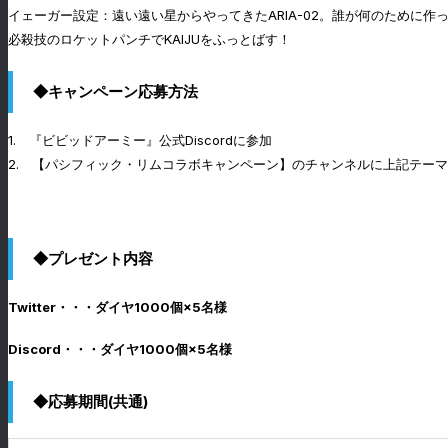
イェーガー設定：遠い遠い星からやってきたARIA-02。誰が何のために
必殺技のロケットパンチでKAIJUをふっとばす！
◆キャンペーン応募方法
1. 『ビビッドアーミー』公式Discordに参加
2.
【パシフィック・リムコラボキャンペーン】のチャンネルに上記テーマ
◆プレゼント内容
Twitter・・・ダイヤ1000個×5名様
Discord・・・ダイヤ1000個×5名様
◆応募期間(共通)